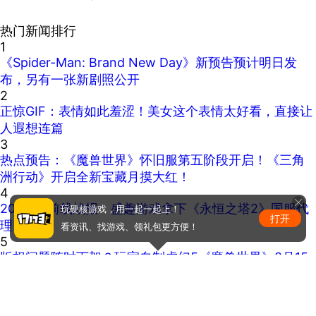
热门新闻排行
1
《Spider-Man: Brand New Day》新预告预计明日发
布，另有一张新剧照公开
2
正惊GIF：表情如此羞涩！美女这个表情太好看，直接让
人遐想连篇
3
热点预告：《魔兽世界》怀旧服第五阶段开启！《三角
洲行动》开启全新宝藏月摸大红！
4
2026CJ前线战报：盛趣游戏拿下《永恒之塔2》国服代
玩硬核游戏，用一起一起上！
打开
理
看资讯、找游戏、领礼包更方便！
5
版权问题随时下架？玩家自制虚幻5《魔兽世界》8月15
日上线