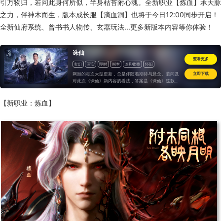
引万物归，若问此身何所似，半身枯苔附心魂。全新职业【炼血】承天脉
之力，伴神木而生，版本成长服【滴血洞】也将于今日12:00同步开启！
全新仙府系统、曾书书人物传、玄器玩法...更多新版本内容等你体验！
诛仙
查看更多
玄幻
写实
即时
副本
道具收费
怀旧
网游的每次大型更新，总是伴随着期待与悬念。若问及
立即下载
对此次《诛仙》新内容的看法，答案是《诛仙》这款游
戏真正意义上找回了自己IP游戏的定位..
【新职业：炼血】