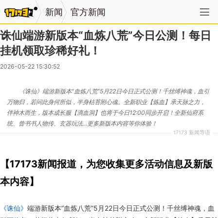
新闻
官方新闻
诛仙端游新版本“血炼八荒”今日公测！每日
挂机领取珍稀好礼！
2026-05-22 15:30:52
《诛仙》端游新版本“血炼八荒”5月22日今日正式公测！千丝缚神魂，血引
万物归，若问此身何所似，半身枯苔附心魂。全新职业【炼血】承天脉之力，
伴神木而生，版本成长服【滴血洞】也将于今日12:00同步开启！全新仙府系
统、曾书书人物传、玄器玩法...更多新版本内容等你体验！
17173 新闻导语
【17173新闻报道，为您收集更多活动信息及新版
本内容】
《诛仙》
端游新版本“血炼八荒”5月22日今日正式公测！千丝缚神魂，血