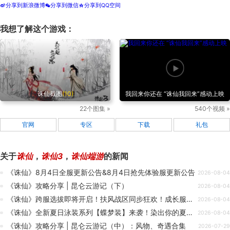
分享到新浪微博
分享到微信
分享到QQ空间
t
w
z
我想了解这个游戏：
诛仙截图
(10)
我回来你还在 “诛仙我回来”感动上映
22个图集 »
540个视频 »
官网
专区
下载
礼包
关于
诛仙
，
诛仙3
，
诛仙端游
的新闻
《诛仙》8月4日全服更新公告&8月4日抢先体验服更新公告
2026-08-04
《诛仙》攻略分享 | 昆仑云游记（下）
2026-08-04
《诛仙》跨服选拔即将开启！扶风战区同步狂欢！成长服专属助力活动来啦！
2026-08-04
《诛仙》全新夏日泳装系列【蝶梦装】来袭！染出你的夏日之彩
2026-08-04
《诛仙》攻略分享 | 昆仑云游记（中）：风物、奇遇合集
2026-07-29