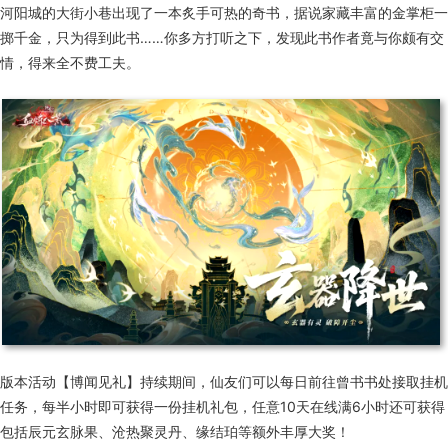
河阳城的大街小巷出现了一本炙手可热的奇书，据说家藏丰富的金掌柜一
掷千金，只为得到此书……你多方打听之下，发现此书作者竟与你颇有交
情，得来全不费工夫。
版本活动【博闻见礼】持续期间，仙友们可以每日前往曾书书处接取挂机
任务，每半小时即可获得一份挂机礼包，任意10天在线满6小时还可获得
包括辰元玄脉果、沧热聚灵丹、缘结珀等额外丰厚大奖！