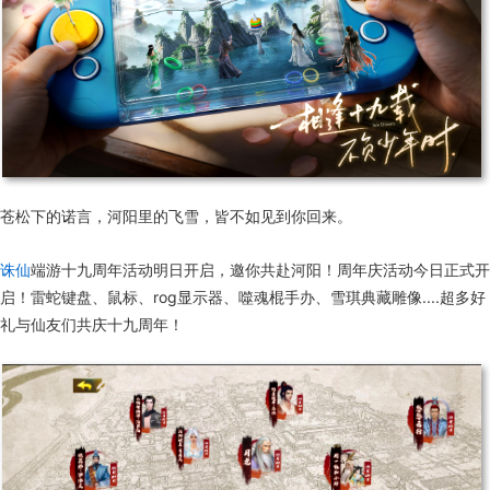
苍松下的诺言，河阳里的飞雪，皆不如见到你回来。
诛仙
端游十九周年活动明日开启，邀你共赴河阳！周年庆活动今日正式开
启！雷蛇键盘、鼠标、rog显示器、噬魂棍手办、雪琪典藏雕像....超多好
礼与仙友们共庆十九周年！