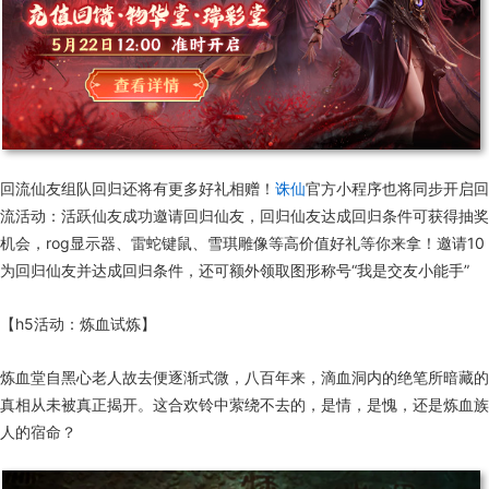
回流仙友组队回归还将有更多好礼相赠！
诛仙
官方小程序也将同步开启回
流活动：活跃仙友成功邀请回归仙友，回归仙友达成回归条件可获得抽奖
机会，rog显示器、雷蛇键鼠、雪琪雕像等高价值好礼等你来拿！邀请10
为回归仙友并达成回归条件，还可额外领取图形称号“我是交友小能手”
【h5活动：炼血试炼】
炼血堂自黑心老人故去便逐渐式微，八百年来，滴血洞内的绝笔所暗藏的
真相从未被真正揭开。这合欢铃中萦绕不去的，是情，是愧，还是炼血族
人的宿命？