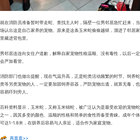
就在消防员准备暂时带走蛇、查找主人时，隔壁一位男邻居急忙赶来，当
场认出这是自己家养的宠物。原来是这条玉米蛇偷偷越狱，溜进了邻居家
里藏进背包里。
男邻居连连向女住户道歉，解释自家宠物性格温顺、没有毒性，以后一定
会严加看管。
消防部门也做出提醒，现在气温升高，正是蛇类活动频繁的时节。饲养蛇
类等另类宠物的人，一定要加固饲养容器，严防宠物出逃，就算无毒，也
容易吓到旁人。
百科资料显示，玉米蛇，又称玉米锦蛇，被广泛认为是最受欢迎的宠物蛇
之一，因其多变的颜色、温顺的性格和简单的食性而备受青睐。成年个体
可达1-1.8米，在驯养后容易与人亲近，适合作为家庭宠物。
再逛逛>>