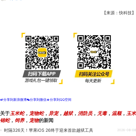
【来源：快科技】
分享到新浪微博
分享到微信
分享到QQ空间
t
w
z
关于
玉米蛇
，
宠物蛇
，
异宠
，
越狱
，
消防员
，
无毒
，
温顺
，
玉米
锦蛇
，
饲养
，
宠物
的新闻
时隔326天！苹果iOS 26终于迎来首款越狱工具
2026-08-08