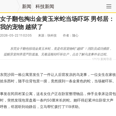
新闻
科技新闻
女子翻包掏出金黄玉米蛇当场吓坏 男邻居：
我的宠物 越狱了
2026-05-22 11:02:05
来源：快科技
作者：随心
东莞女子翻包惊现金黄玉米蛇，竟是邻居宠物蛇“越狱”！消防员成功捕获，
提醒异宠饲养需严防逃逸。无毒温顺却吓坏住户，点击了解乌龙事件全过程。
17173 新闻导语
东莞沙田一栋公寓里发生了一件让人后背发凉的乌龙事，一位女生在家收
拾东西时，随手往背包里一摸，竟然摸到一条金黄色的蛇，当场被吓坏。
事发在民田村某公寓，这名女住户正在卧室整理物品，伸手去拿床边背包
时，突然发现包里盘着一条约50厘米长的蛇。她吓得赶紧冲出卧室大声
呼救，邻居听到动静后，立马帮忙拨打了119求助。