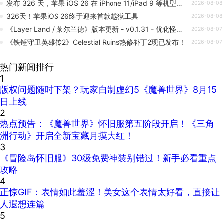
发布 326 天，苹果 iOS 26 在 iPhone 11/iPad 9 等机型上迎来首次越狱
2026-08-08
326天！苹果iOS 26终于迎来首款越狱工具
2026-08-08
《Layer Land / 莱尔兰德》版本更新 - v0.1.31 - 优化怪物生成与系统进度同步
2026-08-07
《铁锤守卫英雄传2》Celestial Ruins热修补丁2现已发布！
2026-08-07
热门新闻排行
1
版权问题随时下架？玩家自制虚幻5《魔兽世界》8月15
日上线
2
热点预告：《魔兽世界》怀旧服第五阶段开启！《三角
洲行动》开启全新宝藏月摸大红！
3
《冒险岛怀旧服》30级免费神装别错过！新手必看重点
攻略
4
正惊GIF：表情如此羞涩！美女这个表情太好看，直接让
人遐想连篇
5