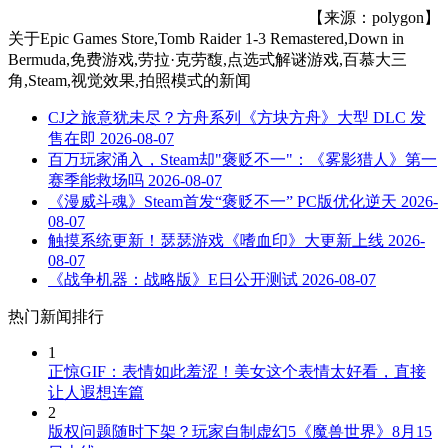
【来源：polygon】
关于
Epic Games Store,Tomb Raider 1-3 Remastered,Down in
Bermuda,免费游戏,劳拉·克劳馥,点选式解谜游戏,百慕大三
角,Steam,视觉效果,拍照模式
的新闻
CJ之旅意犹未尽？方舟系列《方块方舟》大型 DLC 发
售在即
2026-08-07
百万玩家涌入，Steam却"褒贬不一"：《雾影猎人》第一
赛季能救场吗
2026-08-07
《漫威斗魂》Steam首发“褒贬不一” PC版优化逆天
2026-
08-07
触摸系统更新！瑟瑟游戏《嗜血印》大更新上线
2026-
08-07
《战争机器：战略版》E日公开测试
2026-08-07
热门新闻排行
1
正惊GIF：表情如此羞涩！美女这个表情太好看，直接
让人遐想连篇
2
版权问题随时下架？玩家自制虚幻5《魔兽世界》8月15