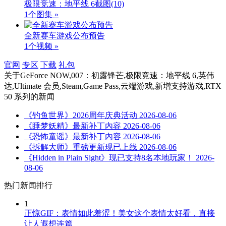
极限竞速：地平线 6截图
(10)
1个图集 »
全新赛车游戏公布预告
1个视频 »
官网
专区
下载
礼包
关于
GeForce NOW,007：初露锋芒,极限竞速：地平线 6,英伟
达,Ultimate 会员,Steam,Game Pass,云端游戏,新增支持游戏,RTX
50 系列
的新闻
《钓鱼世界》2026周年庆典活动
2026-08-06
《睡梦妖精》最新补丁內容
2026-08-06
《恐怖童谣》最新补丁內容
2026-08-06
《拆解大师》重磅更新现已上线
2026-08-06
《Hidden in Plain Sight》现已支持8名本地玩家！
2026-
08-06
热门新闻排行
1
正惊GIF：表情如此羞涩！美女这个表情太好看，直接
让人遐想连篇