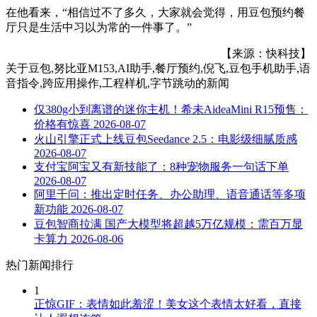
在他看来，“相信过不了多久，大家就会觉得，用豆包预约餐
厅只是生活中习以为常的一件事了。”
【来源：快科技】
关于
豆包,努比亚M153,AI助手,餐厅预约,倪飞,豆包手机助手,语
音指令,跨应用操作,工程样机,字节跳动
的新闻
仅380g小到离谱的迷你主机！希未AideaMini R15预售：
价格有惊喜
2026-08-07
火山引擎正式上线豆包Seedance 2.5：电影级细腻质感
2026-08-07
支付宝阿宝又有新技能了：8种宠物服务一句话下单
2026-08-07
阿里千问：推出定时任务、办公助理、语音通话等多项
新功能
2026-08-07
豆包智商拉满 国产大模型将超越5万亿规模：需百万显
卡算力
2026-08-06
热门新闻排行
1
正惊GIF：表情如此羞涩！美女这个表情太好看，直接