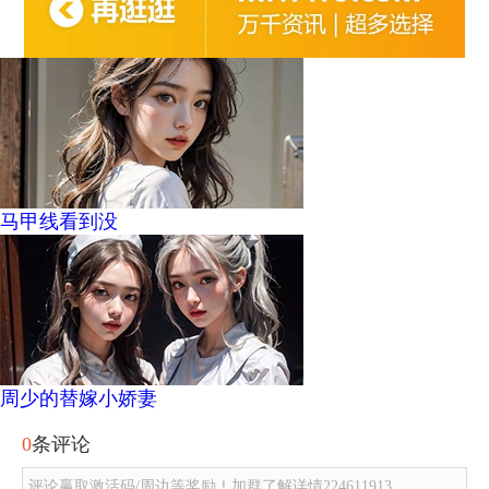
马甲线看到没
周少的替嫁小娇妻
0
条评论
评论赢取激活码/周边等奖励！加群了解详情224611913