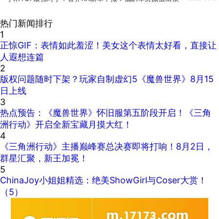
热门新闻排行
1
正惊GIF：表情如此羞涩！美女这个表情太好看，直接让
人遐想连篇
2
版权问题随时下架？玩家自制虚幻5《魔兽世界》8月15
日上线
3
热点预告：《魔兽世界》怀旧服第五阶段开启！《三角
洲行动》开启全新宝藏月摸大红！
4
《三角洲行动》主播巅峰赛总决赛即将打响！8月2日，
群星汇聚，新王加冕！
5
ChinaJoy小姐姐精选：绝美ShowGirl与Coser大赏！
（5）