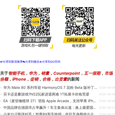
分享到新浪微博
分享到微信
分享到QQ空间
t
w
z
关于
智能手机
，
华为
，
销量
，
Counterpoint
，
五一假期
，
市场
份额
，
iPhone
，
促销
，
价格
，
出货量
的新闻
华为 Mate 80 系列等迎 HarmonyOS 7 花粉 Beta 版补丁更新，更多机型支持直连供电功能
2026-08-08
买卡还是删游戏?NS2玩家进退两难 1T拓展卡价格荒谬
2026-08-08
EA《麦登橄榄球 27》登陆 Apple Arcade，支持苹果 iPhone、iPad、Mac 及 Apple TV
2026-08-08
中国品牌在德国市占率飙升！车主集体出逃：换上最爱国产车
2026-08-07
小米YU7最强对手！智界RX新车申报：低趴车身颜值出众
2026-08-07