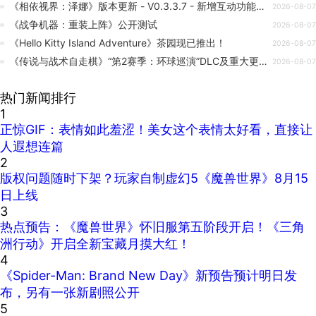
《相依视界：泽娜》版本更新 - V0.3.3.7 - 新增互动功能与体验优化
2026-08-07
《战争机器：重装上阵》公开测试
2026-08-07
《Hello Kitty Island Adventure》茶园现已推出！
2026-08-07
《传说与战术自走棋》“第2赛季：环球巡演”DLC及重大更新现已发布！
2026-08-07
热门新闻排行
1
正惊GIF：表情如此羞涩！美女这个表情太好看，直接让
人遐想连篇
2
版权问题随时下架？玩家自制虚幻5《魔兽世界》8月15
日上线
3
热点预告：《魔兽世界》怀旧服第五阶段开启！《三角
洲行动》开启全新宝藏月摸大红！
4
《Spider-Man: Brand New Day》新预告预计明日发
布，另有一张新剧照公开
5