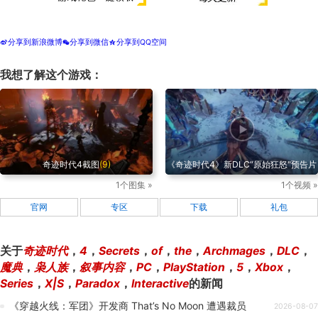
分享到新浪微博
分享到微信
分享到QQ空间
t
w
z
我想了解这个游戏：
奇迹时代4截图
(9)
《奇迹时代4》新DLC“原始狂怒"预告片
1个图集 »
1个视频 »
官网
专区
下载
礼包
关于
奇迹时代
，
4
，
Secrets
，
of
，
the
，
Archmages
，
DLC
，
魔典
，
枭人族
，
叙事内容
，
PC
，
PlayStation
，
5
，
Xbox
，
Series
，
X|S
，
Paradox
，
Interactive
的新闻
《穿越火线：军团》开发商 That’s No Moon 遭遇裁员
2026-08-07