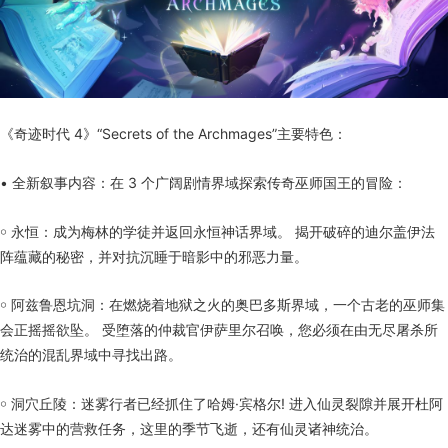
《奇迹时代 4》“Secrets of the Archmages”主要特色：
• 全新叙事内容：在 3 个广阔剧情界域探索传奇巫师国王的冒险：
￮ 永恒：成为梅林的学徒并返回永恒神话界域。 揭开破碎的迪尔盖伊法
阵蕴藏的秘密，并对抗沉睡于暗影中的邪恶力量。
￮ 阿兹鲁恩坑洞：在燃烧着地狱之火的奥巴多斯界域，一个古老的巫师集
会正摇摇欲坠。 受堕落的仲裁官伊萨里尔召唤，您必须在由无尽屠杀所
统治的混乱界域中寻找出路。
￮ 洞穴丘陵：迷雾行者已经抓住了哈姆·宾格尔! 进入仙灵裂隙并展开杜阿
达迷雾中的营救任务，这里的季节飞逝，还有仙灵诸神统治。