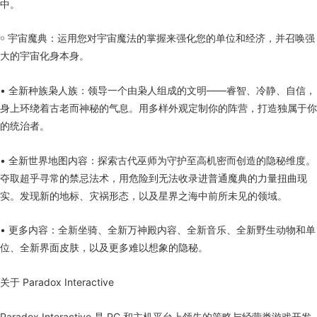
中。
￮ 宇宙魔典：运用您对宇宙魔法的掌握来强化您的单位和经济，并召唤强
大的宇宙化身本身。
• 全新种族枭人族：领导一个由枭人组成的文明——睿智、冷静、自信，
身上环绕着古老而神秘的气息。用多样外观定制你的阵营，打造独属于你
的统治者。
• 全新世界地图内容：探索古代巫师为守护至高机密而创造的隐秘维度。
夺取超乎寻常的禁忌法术，用危险到无法收录进普通魔典的力量扭曲现
实。发现新的地标、灾祸形态，以及星界之海中前所未见的领域。
• 更多内容：全新坐骑、全新万神殿内容、全新音乐、全新野生动物和单
位、全新界面皮肤，以及更多难以想象的隐秘。
关于 Paradox Interactive
Paradox Interactive 是 PC 和主机平台上领先的策略与经营类游戏开发