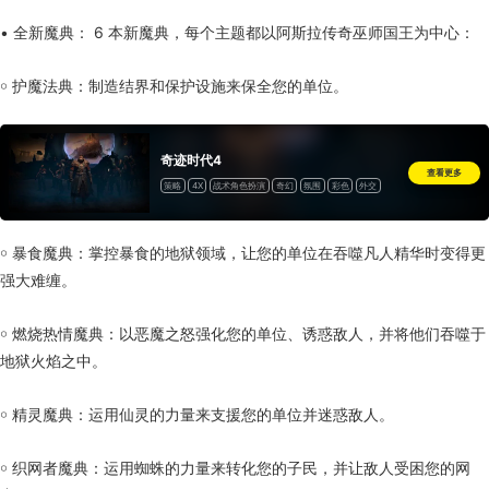
• 全新魔典： 6 本新魔典，每个主题都以阿斯拉传奇巫师国王为中心：
￮ 护魔法典：制造结界和保护设施来保全您的单位。
奇迹时代4
查看更多
策略
4X
战术角色扮演
奇幻
氛围
彩色
外交
魔法
角色自定义
玩家对战
战争
六角格棋盘
单人
线上玩家对战
Steam 成就
Steam 创意工坊
部分支持控制器
Steam 云
远程同乐
￮ 暴食魔典：掌控暴食的地狱领域，让您的单位在吞噬凡人精华时变得更
强大难缠。
￮ 燃烧热情魔典：以恶魔之怒强化您的单位、诱惑敌人，并将他们吞噬于
地狱火焰之中。
￮ 精灵魔典：运用仙灵的力量来支援您的单位并迷惑敌人。
￮ 织网者魔典：运用蜘蛛的力量来转化您的子民，并让敌人受困您的网