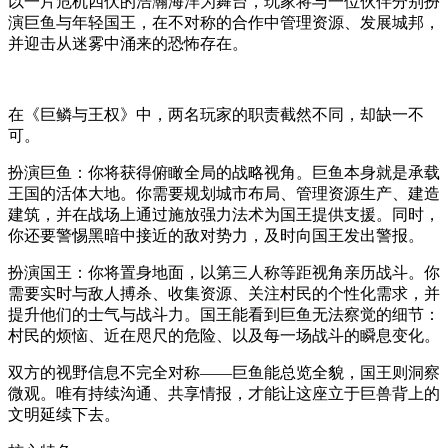
以一片危机四伏的浩瀚海洋为舞台，玩家将与一位伙伴分别扮
演巨鱼与年轻国王，在不对称的合作中管理资源、发展城邦，
并迎击从迷雾中涌来的恐怖存在。
在《巨鳞与王权》中，两名玩家的职责截然不同，却缺一不
可。
扮演巨鱼：你将获得俯瞰全局的战略视角。巨鱼本身就是承载
王国的活体大地。你需要规划城市布局、管理资源生产、建造
建筑，并在战场上通过施放强力法术为国王提供支援。同时，
你还要警惕黑暗中接近的敌对势力，及时向国王发出警报。
扮演国王：你将置身地面，以第三人称等距视角亲历战斗。你
需要实时与敌人搏杀、收集资源、关注村民的个性化需求，并
提升他们的士气与战斗力。国王能看到巨鱼无法察觉的细节：
村民的烦恼、近在咫尺的危险、以及每一场战斗的瞬息变化。
双方的视野信息不完全对称——巨鱼能总览全貌，国王则洞察
微观。唯有持续沟通、共享情报，才能让这座立于巨兽背上的
文明延续下去。