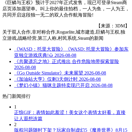
《巨鳞与王权》预计于2027年正式发售，现已可登录Steam商
店页添加愿望单。叫上你的最佳拍档，一人为鱼，一人为王，
共同开启这段独一无二的双人合作航海冒险!
【来源：3DM】
关于
双人合作,非对称合作,Roguelite,城市建造,巨鳞与王权,独
立游戏,战略经营,第三人称,村民系统,Steam
的新闻
《WASD：托里大冒险》《WASD: 托里大冒险》参加东
亚独立游戏庆典!🌰
2026-08-08
《共聚遗忘之地》正式推出 合作危险地带探索冒险
2026-08-08
《Go Outside Simulator》未来展望
2026-08-08
《加油站大亨》仅剩3天倒计时
2026-08-08
《梦幻小镇》猫咪主题特卖现已开启
2026-08-08
热门新闻排行
1
正惊GIF：表情如此羞涩！美女这个表情太好看，直接
让人遐想连篇
2
版权问题随时下架？玩家自制虚幻5《魔兽世界》8月15