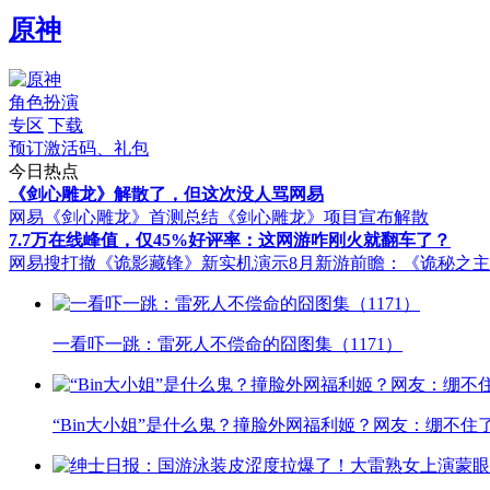
原神
角色扮演
专区
下载
预订激活码、礼包
今日热点
《剑心雕龙》解散了，但这次没人骂网易
网易《剑心雕龙》首测总结
《剑心雕龙》项目宣布解散
7.7万在线峰值，仅45%好评率：这网游咋刚火就翻车了？
网易搜打撤《诡影藏锋》新实机演示
8月新游前瞻：《诡秘之
一看吓一跳：雷死人不偿命的囧图集（1171）
“Bin大小姐”是什么鬼？撞脸外网福利姬？网友：绷不住