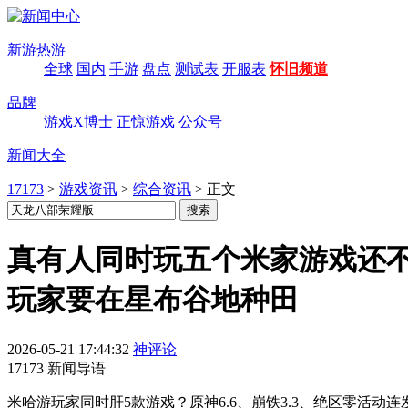
新游热游
全球
国内
手游
盘点
测试表
开服表
怀旧频道
品牌
游戏X博士
正惊游戏
公众号
新闻大全
17173
>
游戏资讯
>
综合资讯
>
正文
真有人同时玩五个米家游戏还
玩家要在星布谷地种田
2026-05-21 17:44:32
神评论
17173 新闻导语
米哈游玩家同时肝5款游戏？原神6.6、崩铁3.3、绝区零