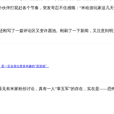
伙伴打屁赶各个节奏，突发哥忍不住感慨：“米哈游玩家这几天
哥还刚写了一篇评论区又变许愿池。刚刷了一下新闻，又注意到明
一定会冒出更多有趣的“原游戏”...
见有米家粉丝讨论，真有一人“掌五军”的存在，实在是——恐