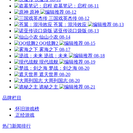
盗墓笔记：启程
08-11
原神
08-12
三国戏英杰传
08-12
苍翼：混沌效应
08-13
诺亚传说口袋版
08-13
仙山小农
08-14
QQ炫舞2
08-15
雾海之下
08-17
逆战：未来
08-18
现代战舰
08-19
梦战：剑之海
08-20
遮天世界
08-20
大周列国志
08-20
诡秘之主
08-21
品牌栏目
怀旧游戏榜
正经游戏
热门新闻排行