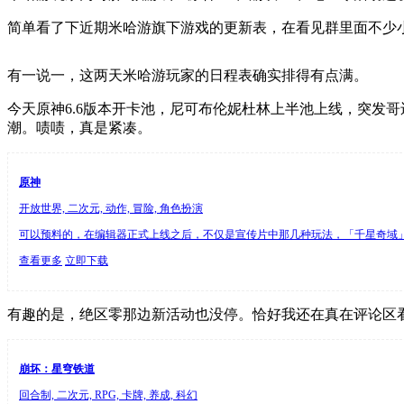
简单看了下近期米哈游旗下游戏的更新表，在看见群里面不少小
有一说一，这两天米哈游玩家的日程表确实排得有点满。
今天原神6.6版本开卡池，尼可布伦妮杜林上半池上线，突发
潮。啧啧，真是紧凑。
原神
开放世界, 二次元, 动作, 冒险, 角色扮演
可以预料的，在编辑器正式上线之后，不仅是宣传片中那几种玩法，「千星奇域」里
查看更多
立即下载
有趣的是，绝区零那边新活动也没停。恰好我还在真在评论区看
崩坏：星穹铁道
回合制, 二次元, RPG, 卡牌, 养成, 科幻