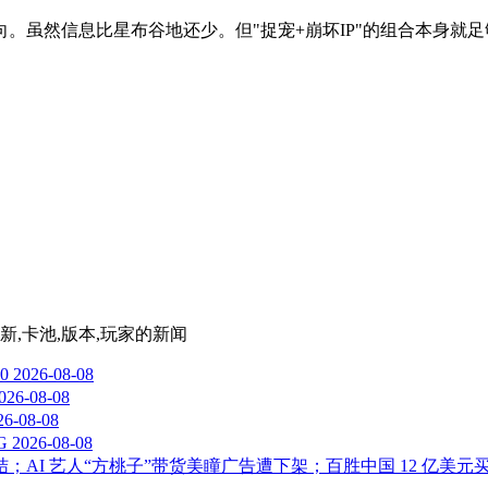
。虽然信息比星布谷地还少。但"捉宠+崩坏IP"的组合本身就
新,卡池,版本,玩家
的新闻
0
2026-08-08
026-08-08
26-08-08
G
2026-08-08
终结；AI 艺人“方桃子”带货美瞳广告遭下架；百胜中国 12 亿美