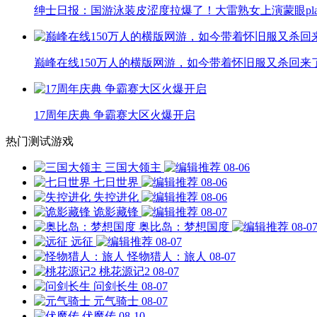
绅士日报：国游泳装皮涩度拉爆了！大雷熟女上演蒙眼pla
巅峰在线150万人的横版网游，如今带着怀旧服又杀回来
17周年庆典 争霸赛大区火爆开启
热门测试游戏
三国大领主
08-06
七日世界
08-06
失控进化
08-06
诡影藏锋
08-07
奥比岛：梦想国度
08-0
远征
08-07
怪物猎人：旅人
08-07
桃花源记2
08-07
问剑长生
08-07
元气骑士
08-07
伏魔传
08-10