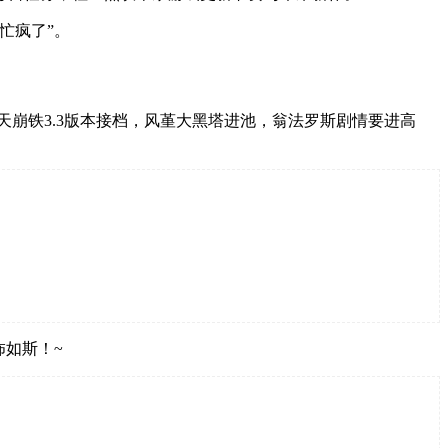
忙疯了”。
天崩铁3.3版本接档，风堇大黑塔进池，翁法罗斯剧情要进高
怖如斯！~