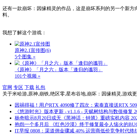
还有一款崩坏：因缘精灵的作品，这是崩坏系列的另一个新方向
料。
我想了解这个游戏：
原神2.1宣传图
(6)
5个图集 »
《原神》「月之六」版本「逢归的谶羽」
101个视频 »
官网
专区
下载
礼包
关于
米哈游,原神,崩铁,绝区零,星布谷地,崩坏：因缘精灵,游戏更
因祸得福！用户RTX 4090修了四次：索泰直接送RTX 509
《悠游时光》版本更新 - v1.1.6 - 天赋树结构与数值修复
2
杨奇暗示8月20日或无《黑神话：钟馗》重磅实机内容
20
抱怨一个多月后 《红色沙漠》终于修复最令人恼火的BU
IT早报 0808：渠道佣金骤减 40% 运营商低价竞争时代