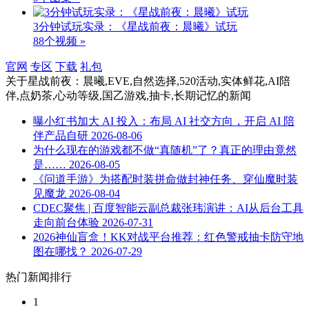
3分钟试玩实录：《星战前夜：晨曦》试玩
88个视频 »
官网
专区
下载
礼包
关于
星战前夜：晨曦,EVE,自然选择,520活动,实体鲜花,AI陪
伴,点奶茶,心动等级,国乙游戏,抽卡,长期记忆
的新闻
曝小红书加大 AI 投入：布局 AI 社交方向，开启 AI 陪
伴产品自研
2026-08-06
为什么现在的游戏都不做“真随机”了？真正的理由竟然
是……
2026-08-05
《问道手游》为搭配时装拼命做封神任务、穿仙魔时装
见魔龙
2026-08-04
CDEC聚焦 | 百度智能云副总裁张玮演讲：AI从后台工具
走向前台体验
2026-07-31
2026神仙盲盒！KK对战平台推荐：红色警戒抽卡防守地
图在哪找？
2026-07-29
热门新闻排行
1