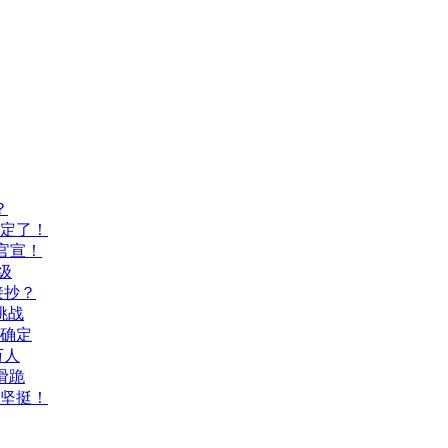
？
间定了！
官宣！
级
接抄？
挑战
间确定
万人
滑跪
坚挺！