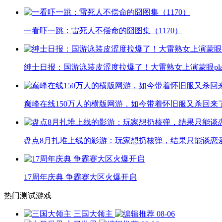
一看吓一跳：雷死人不偿命的囧图集（1170）
绅士日报：国游泳装皮涩度拉爆了！大雷熟女上演蒙眼pla
巅峰在线150万人的横版网游，如今带着怀旧服又杀回来
盘点8月扎堆上线的影游：玩家想扔核弹，结果只能谈恋
17周年庆典 争霸赛大区火爆开启
热门测试游戏
三国大领主
08-06