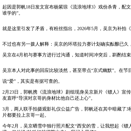
起因是郭帆18日发文宣布杨紫琼《流浪地球3》戏份杀青，配文
谁学的”。
就是这里引发了矛盾，有粉丝指出，2026年5月，吴京为补
不过也有另一拨人解释：吴京的环塔拉力赛计划确实酝酿已久
吴京在4月初与赛事方进行过沟通，知道时间冲突后，斟酌结
吴京本人对此事的回应比较淡然，甚至带点“京式幽默”。在节
说“爱”，其实是有据可查的。
2月23日，郭帆携《流浪地球》剧组现身吴京新片《镖人》宣传
友直呼“导演对京哥的身材比他自己还上心”。
3月，两人联手拍摄观影礼仪公益广告，郭帆还在其中暗藏了3
片都要拉上京哥一起。
今年2月，吴京晒雪中独行照片配文“西安的雪，让我想起《镖