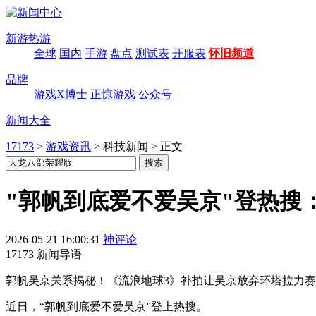
新游热游
全球
国内
手游
盘点
测试表
开服表
怀旧频道
品牌
游戏X博士
正惊游戏
公众号
新闻大全
17173
>
游戏资讯
>
科技新闻
>
正文
"郭帆到底爱不爱吴京"登热搜
2026-05-21 16:00:31
神评论
17173 新闻导语
郭帆吴京关系揭秘！《流浪地球3》补拍让吴京放弃环塔拉力
近日，“郭帆到底爱不爱吴京”登上热搜。