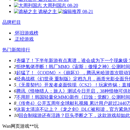
大周列国志
08-20
诡秘之主
08-21
品牌栏目
怀旧游戏榜
正经游戏
热门新闻排行
1
夯爆了！下半年新游有点离谱，谁会成为下一个现象级
2
拒绝氪佬垄断！韩厂MMO《宙斯：傲慢之神》公测时
3
起猛了！《CODM》×《崩坏3》，腾讯米哈游首次联动
4
经典战棋《幻世录 重制版》定档九月，画质光影全面升
5
《无畏契约》开发者桌面惊现《CS2》！玩家炸锅：直
6
腾讯《怪物猎人：旅人》测试今日开启，38种怪物可供
7
不用肝！韩国轻量化MMO新作《日蚀：觉醒》公测时
8
《传奇4》公开五周年全球献礼视频 累计用户超过2440
9
泳装太清凉不让上？《龙之剑》DLC被和谐，官方紧急
10
回合制端游还有活路？巨头垄断之下，这款游戏却如此
Wan网页游戏**玩