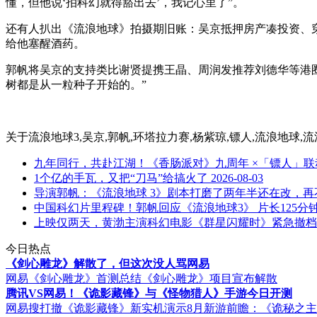
懂，但他说‘拍科幻就得豁出去’，我记心里了”。
还有人扒出《流浪地球》拍摄期旧账：吴京抵押房产凑投资、
给他塞醒酒药。
郭帆将吴京的支持类比谢贤提携王晶、周润发推荐刘德华等港圈
树都是从一粒种子开始的。”
关于
流浪地球3,吴京,郭帆,环塔拉力赛,杨紫琼,镖人,流浪地球,流
九年同行，共赴江湖！《香肠派对》九周年 ×「镖人」
1个亿的手瓦，又把“刀马”给搞火了
2026-08-03
导演郭帆：《流浪地球 3》剧本打磨了两年半还在改，
中国科幻片里程碑！郭帆回应《流浪地球3》 片长125分
上映仅两天，黄渤主演科幻电影《群星闪耀时》紧急撤档
今日热点
《剑心雕龙》解散了，但这次没人骂网易
网易《剑心雕龙》首测总结
《剑心雕龙》项目宣布解散
腾讯VS网易！《诡影藏锋》与《怪物猎人》手游今日开测
网易搜打撤《诡影藏锋》新实机演示
8月新游前瞻：《诡秘之