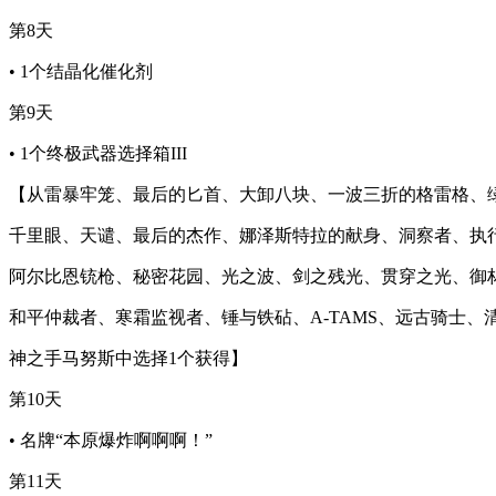
第8天
• 1个结晶化催化剂
第9天
• 1个终极武器选择箱III
【从雷暴牢笼、最后的匕首、大卸八块、一波三折的格雷格、
千里眼、天谴、最后的杰作、娜泽斯特拉的献身、洞察者、执
阿尔比恩铳枪、秘密花园、光之波、剑之残光、贯穿之光、御
和平仲裁者、寒霜监视者、锤与铁砧、A-TAMS、远古骑士、
神之手马努斯中选择1个获得】
第10天
• 名牌“本原爆炸啊啊啊！”
第11天