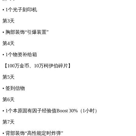
• 1个光子刻印机
第3天
• 胸部装饰“引爆装置”
第4天
• 1个物资补给箱
【100万金币、10万柯伊伯碎片】
第5天
• 签到信物
第6天
• 1个本原固有因子经验值Boost 30%（1小时）
第7天
• 背部装饰“高性能定时炸弹”