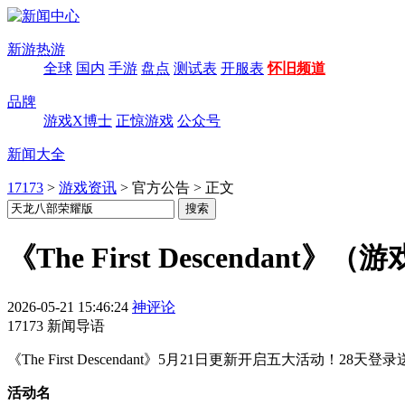
新游热游
全球
国内
手游
盘点
测试表
开服表
怀旧频道
品牌
游戏X博士
正惊游戏
公众号
新闻大全
17173
>
游戏资讯
>
官方公告
>
正文
《The First Descendan
2026-05-21 15:46:24
神评论
17173 新闻导语
《The First Descendant》5月21日更新开启五大
活动名