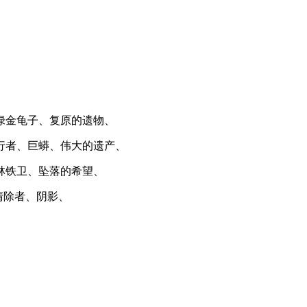
绿金龟子、复原的遗物、
行者、巨蟒、伟大的遗产、
林铁卫、坠落的希望、
清除者、阴影、