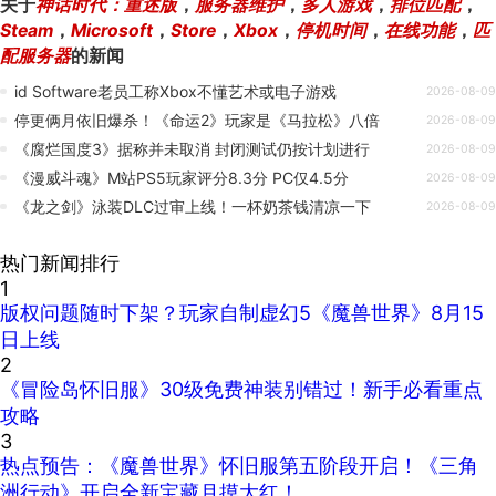
关于
神话时代：重述版
，
服务器维护
，
多人游戏
，
排位匹配
，
Steam
，
Microsoft
，
Store
，
Xbox
，
停机时间
，
在线功能
，
匹
配服务器
的新闻
id Software老员工称Xbox不懂艺术或电子游戏
2026-08-09
停更俩月依旧爆杀！《命运2》玩家是《马拉松》八倍
2026-08-09
《腐烂国度3》据称并未取消 封闭测试仍按计划进行
2026-08-09
《漫威斗魂》M站PS5玩家评分8.3分 PC仅4.5分
2026-08-09
《龙之剑》泳装DLC过审上线！一杯奶茶钱清凉一下
2026-08-09
热门新闻排行
1
版权问题随时下架？玩家自制虚幻5《魔兽世界》8月15
日上线
2
《冒险岛怀旧服》30级免费神装别错过！新手必看重点
攻略
3
热点预告：《魔兽世界》怀旧服第五阶段开启！《三角
洲行动》开启全新宝藏月摸大红！