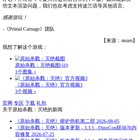
些文本渲染问题，我们也在考虑支持波兰语等其他语言。
感谢游玩！
-《Primal Carnage》团队
【来源：steam】
我想了解这个游戏：
原始杀戮：灭绝截图
(10)
1个图集 »
《原始杀戮：灭绝》官方视频3
3个视频 »
官网
专区
下载
礼包
关于
原始杀戮：灭绝
的新闻
《原始杀戮：灭绝》熔炉危机第二部
2026-08-05
《原始杀戮：灭绝》版本更新 - 3.3.5 - DinoCon联动与内
容修复
2026-07-25