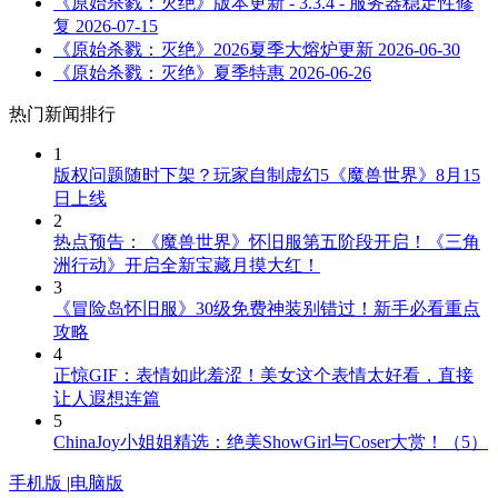
《原始杀戮：灭绝》版本更新 - 3.3.4 - 服务器稳定性修
复
2026-07-15
《原始杀戮：灭绝》2026夏季大熔炉更新
2026-06-30
《原始杀戮：灭绝》夏季特惠
2026-06-26
热门新闻排行
1
版权问题随时下架？玩家自制虚幻5《魔兽世界》8月15
日上线
2
热点预告：《魔兽世界》怀旧服第五阶段开启！《三角
洲行动》开启全新宝藏月摸大红！
3
《冒险岛怀旧服》30级免费神装别错过！新手必看重点
攻略
4
正惊GIF：表情如此羞涩！美女这个表情太好看，直接
让人遐想连篇
5
ChinaJoy小姐姐精选：绝美ShowGirl与Coser大赏！（5）
手机版
|
电脑版