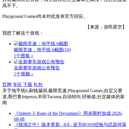
高不下。
Playground Games尚未对此发表官方回应。
【来源：游民星空】
我想了解这个游戏：
极限竞速：地平线 6截图
(10)
1个图集 »
全新赛车游戏公布预告
1个视频 »
官网
专区
下载
礼包
关于
地平线6,刷钱漏洞,极限竞速,Playground Games,自定义赛
道,斯巴鲁Impreza,丰田Tacoma,自动转向,经验值,社交媒体
的新
闻
《Sphere 3: Rage of the Devastator》周末限时加成
2026-
08-08
《镜湖之中》版本更新 - 8.8 - 提升BOSS经验与武器掉落