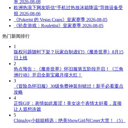
率
2026-08-08
欧洲热浪下网友听信“手机过热放冰箱降温”导致设备受
损
2026-08-06
《Pokerist 的 Vegas Craps》皇家赛季
2026-08-05
《轮盘游戏：Roulettist》皇家赛季
2026-08-05
热门新闻排行
1
版权问题随时下架？玩家自制虚幻5《魔兽世界》8月15
日上线
2
热点预告：《魔兽世界》怀旧服第五阶段开启！《三角
洲行动》开启全新宝藏月摸大红！
3
《冒险岛怀旧服》30级免费神装别错过！新手必看重点
攻略
4
正惊GIF：表情如此羞涩！美女这个表情太好看，直接
让人遐想连篇
5
ChinaJoy小姐姐精选：绝美ShowGirl与Coser大赏！（5）