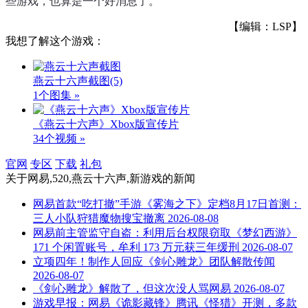
些游戏，也算是一个好消息了。
【编辑：LSP】
我想了解这个游戏：
燕云十六声截图
(5)
1个图集 »
《燕云十六声》Xbox版宣传片
34个视频 »
官网
专区
下载
礼包
关于
网易,520,燕云十六声,新游戏
的新闻
网易首款“吃打撤”手游《雾海之下》定档8月17日首测：
三人小队狩猎魔物搜宝撤离
2026-08-08
网易前主管监守自盗：利用后台权限窃取《梦幻西游》
171 个闲置账号，牟利 173 万元获三年缓刑
2026-08-07
立项四年！制作人回应《剑心雕龙》团队解散传闻
2026-08-07
《剑心雕龙》解散了，但这次没人骂网易
2026-08-07
游戏早报：网易《诡影藏锋》腾讯《怪猎》开测，多款