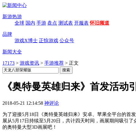
新游热游
全球
国内
手游
盘点
测试表
开服表
怀旧频道
品牌
游戏X博士
正惊游戏
公众号
新闻大全
17173
>
游戏资讯
>
手游推荐
>
正文
《奥特曼英雄归来》首发活动引
2018-05-21 12:14:58
神评论
为了迎接5月18日《奥特曼英雄归来》安卓、苹果全平台的首
展从5月17日持续至5月20日，共计四天时间，画展期间吸
的奥特曼大型3D画展吧！