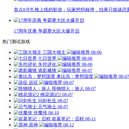
盘点8月扎堆上线的影游：玩家想扔核弹，结果只能谈恋
17周年庆典 争霸赛大区火爆开启
热门测试游戏
三国大领主
08-06
七日世界
08-06
失控进化
08-06
诡影藏锋
08-07
奥比岛：梦想国度
08-0
远征
08-07
怪物猎人：旅人
08-07
桃花源记2
08-07
问剑长生
08-07
元气骑士
08-07
伏魔传
08-10
盗墓笔记：启程
08-11
原神
08-12