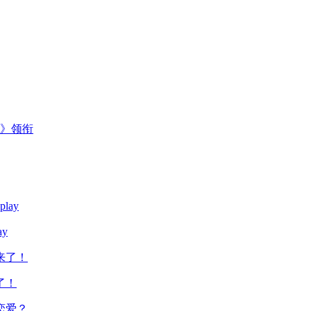
主》领衔
y
了！