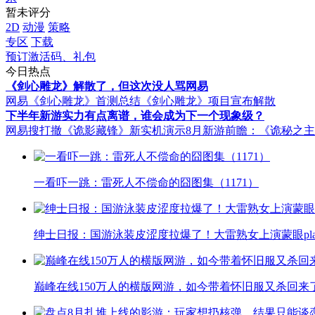
暂未评分
2D
动漫
策略
专区
下载
预订激活码、礼包
今日热点
《剑心雕龙》解散了，但这次没人骂网易
网易《剑心雕龙》首测总结
《剑心雕龙》项目宣布解散
下半年新游实力有点离谱，谁会成为下一个现象级？
网易搜打撤《诡影藏锋》新实机演示
8月新游前瞻：《诡秘之
一看吓一跳：雷死人不偿命的囧图集（1171）
绅士日报：国游泳装皮涩度拉爆了！大雷熟女上演蒙眼pla
巅峰在线150万人的横版网游，如今带着怀旧服又杀回来