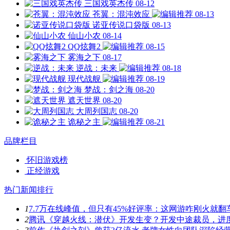
三国戏英杰传
08-12
苍翼：混沌效应
08-13
诺亚传说口袋版
08-13
仙山小农
08-14
QQ炫舞2
08-15
雾海之下
08-17
逆战：未来
08-18
现代战舰
08-19
梦战：剑之海
08-20
遮天世界
08-20
大周列国志
08-20
诡秘之主
08-21
品牌栏目
怀旧游戏榜
正经游戏
热门新闻排行
1
7.7万在线峰值，但只有45%好评率：这网游咋刚火就翻
2
腾讯《穿越火线：潜伏》开发生变？开发中途裁员，进