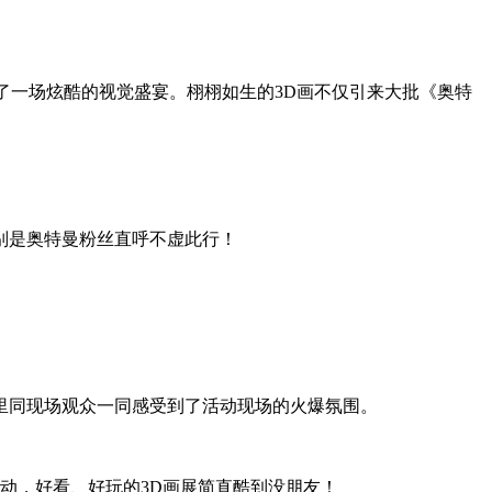
了一场炫酷的视觉盛宴。栩栩如生的3D画不仅引来大批《奥特
别是奥特曼粉丝直呼不虚此行！
里同现场观众一同感受到了活动现场的火爆氛围。
动，好看、好玩的3D画展简直酷到没朋友！