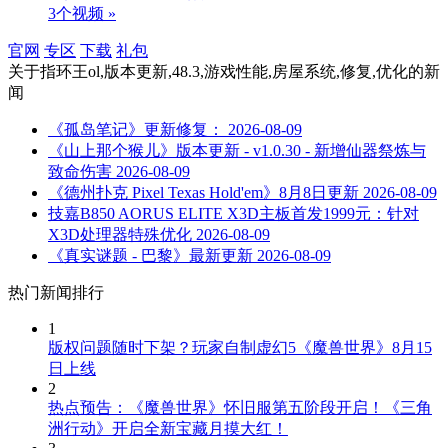
3个视频 »
官网
专区
下载
礼包
关于
指环王ol,版本更新,48.3,游戏性能,房屋系统,修复,优化
的新
闻
《孤岛笔记》更新修复：
2026-08-09
《山上那个猴儿》版本更新 - v1.0.30 - 新增仙器祭炼与
致命伤害
2026-08-09
《德州扑克 Pixel Texas Hold'em》8月8日更新
2026-08-09
技嘉B850 AORUS ELITE X3D主板首发1999元：针对
X3D处理器特殊优化
2026-08-09
《真实谜题 - 巴黎》最新更新
2026-08-09
热门新闻排行
1
版权问题随时下架？玩家自制虚幻5《魔兽世界》8月15
日上线
2
热点预告：《魔兽世界》怀旧服第五阶段开启！《三角
洲行动》开启全新宝藏月摸大红！