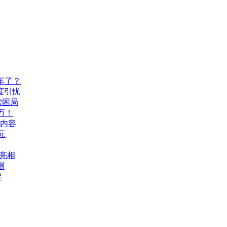
车了？
度引忧
营困局
万！
机内容
元
A亮相
测
定