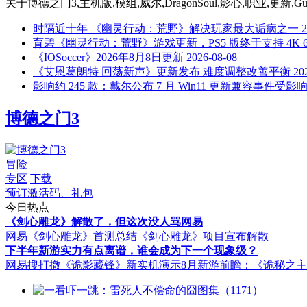
关于
博德之门3,主机版,模组,威尔,DragonSoul,影心,职业,更新,Guy
时隔近十年 《幽灵行动：荒野》解决玩家最大诟病之一
2
育碧《幽灵行动：荒野》游戏更新，PS5 版终于支持 4K 60
《IOSoccer》2026年8月8日更新
2026-08-08
《艾恩葛朗特 回荡新声》更新发布 难度调整改善平衡
20
影响约 245 款：戴尔公布 7 月 Win11 更新兼容事件受影
博德之门3
冒险
专区
下载
预订激活码、礼包
今日热点
《剑心雕龙》解散了，但这次没人骂网易
网易《剑心雕龙》首测总结
《剑心雕龙》项目宣布解散
下半年新游实力有点离谱，谁会成为下一个现象级？
网易搜打撤《诡影藏锋》新实机演示
8月新游前瞻：《诡秘之