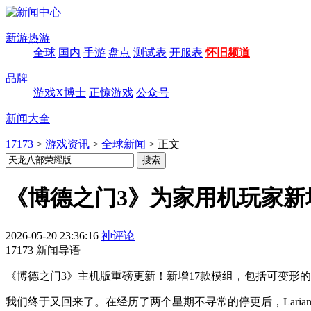
新游热游
全球
国内
手游
盘点
测试表
开服表
怀旧频道
品牌
游戏X博士
正惊游戏
公众号
新闻大全
17173
>
游戏资讯
>
全球新闻
>
正文
《博德之门3》为家用机玩家新
2026-05-20 23:36:16
神评论
17173 新闻导语
《博德之门3》主机版重磅更新！新增17款模组，包括可变形的威尔
我们终于又回来了。在经历了两个星期不寻常的停更后，Lari