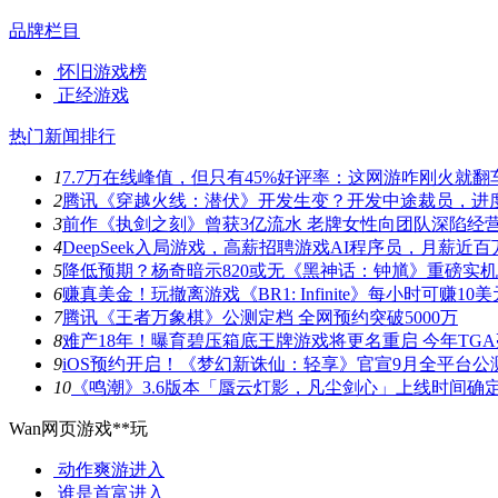
品牌栏目
怀旧游戏榜
正经游戏
热门新闻排行
1
7.7万在线峰值，但只有45%好评率：这网游咋刚火就翻
2
腾讯《穿越火线：潜伏》开发生变？开发中途裁员，进
3
前作《执剑之刻》曾获3亿流水 老牌女性向团队深陷经
4
DeepSeek入局游戏，高薪招聘游戏AI程序员，月薪近百
5
降低预期？杨奇暗示820或无《黑神话：钟馗》重磅实
6
赚真美金！玩撤离游戏《BR1: Infinite》每小时可赚10美
7
腾讯《王者万象棋》公测定档 全网预约突破5000万
8
难产18年！曝育碧压箱底王牌游戏将更名重启 今年TG
9
iOS预约开启！《梦幻新诛仙：轻享》官宣9月全平台公
10
《鸣潮》3.6版本「蜃云灯影，凡尘剑心」上线时间确
Wan网页游戏**玩
动作爽游
进入
谁是首富
进入