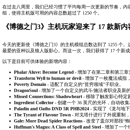
在过去八周里，我们已经习惯了平均每周一次更新的节奏，内容
组，使得主机版可用的内容总数超过了 1250 个。
《博德之门3》主机玩家迎来了 17 款新内容
今天的更新使《博德之门3》的主机模组总数达到了 1255 个
最爱的亚种以及狼人版影心。而这一次，我们获得了 17 个新成员
以下是目前可供体验的新增内容：
Phalar Aluve: Become Legend
- 增加了在第二章和第三章升级
Transform Wyll to human or devil
- 增加了一枚魔法戒
Poverty Domain
- 适配了自定义的“贫穷领域”子职业。
DragonSoul
- 增加了一个自定义的武斗/施法者职业及新
Missed Connections: Shadowheart
- 移除了触发影心特
Ingredient Collector
- 创建一个 36 英尺的光环，自动
Paladin and Oaths DND 5R PHB2024
- 实现了《龙与地
The Tyrant of Flavour Town
- 对戈塔什进行了外观重制，让他
Gale: More Dead Spider Reactions
- 改变了盖尔对那段“
Huffman's Magus: A Class of Spell and Steel
- 增加了一