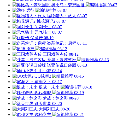
奥比岛：梦想国度
08-0
远征
08-07
怪物猎人：旅人
08-07
桃花源记2
08-07
问剑长生
08-07
元气骑士
08-07
伏魔传
08-10
盗墓笔记：启程
08-11
原神
08-12
三国戏英杰传
08-12
苍翼：混沌效应
08-13
诺亚传说口袋版
08-13
仙山小农
08-14
QQ炫舞2
08-15
雾海之下
08-17
逆战：未来
08-18
现代战舰
08-19
梦战：剑之海
08-20
遮天世界
08-20
大周列国志
08-20
诡秘之主
08-21