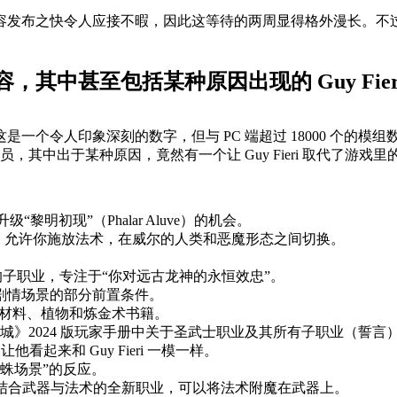
发布之快令人应接不暇，因此这等待的两周显得格外漫长。不过谢
，其中甚至包括某种原因出现的 Guy Fier
。这是一个令人印象深刻的数字，但与 PC 端超过 18000 个
，其中出于某种原因，竟然有一个让 Guy Fieri 取代了游戏
“黎明初现”（Phalar Aluve）的机会。
指，允许你施放法术，在威尔的人类和恶魔形态之间切换。
的子职业，专注于“你对远古龙神的永恒效忠”。
定剧情场景的部分前置条件。
收集材料、植物和炼金术书籍。
下城》2024 版玩家手册中关于圣武士职业及其所有子职业（誓
看起来和 Guy Fieri 一模一样。
蜘蛛场景”的反应。
个结合武器与法术的全新职业，可以将法术附魔在武器上。