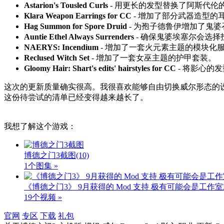
Astarion's Tousled Curls
- 用更长的发型替换了阿斯代伦
Klara Weapon Earrings for CC
- 增加了部分武器造型的
Hag Summon for Spore Druid
- 为孢子德鲁伊增加了鬼婆
Auntie Ethel Always Surrenders
- 确保鬼婆埃塞尔会选
NAERYS: Incendium
- 增加了一套火元素主题的模块化
Reclused Witch Set
- 增加了一套女巫主题的护甲套装。
Gloomy Hair: Shart's edits' hairstyles for CC
- 将影心的
这次的更新质量确实很高。我很喜欢能够自由切换威尔形态的设定，
这份待尝试的清单已经变得越来越长了。
我想了解这个游戏：
博德之门3截图
(10)
1个图集 »
《博德之门3》 9月获得的 Mod 支持 极有可能会是工
19个视频 »
官网
专区
下载
礼包