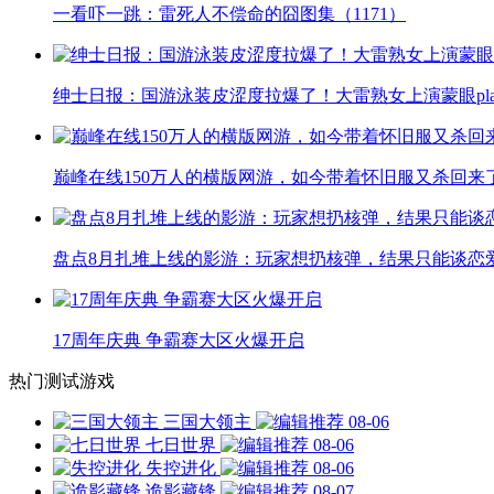
一看吓一跳：雷死人不偿命的囧图集（1171）
绅士日报：国游泳装皮涩度拉爆了！大雷熟女上演蒙眼pla
巅峰在线150万人的横版网游，如今带着怀旧服又杀回来
盘点8月扎堆上线的影游：玩家想扔核弹，结果只能谈恋
17周年庆典 争霸赛大区火爆开启
热门测试游戏
三国大领主
08-06
七日世界
08-06
失控进化
08-06
诡影藏锋
08-07