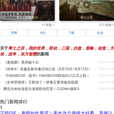
率土之滨截图
(5)
率土之滨
1个图集 »
13个视频 »
官网
专区
下载
礼包
关于
率土之滨
，
我的世界
，
联动
，
三国
，
沙盘
，
策略
，
创造
，
方
块
，
战争
，
东方智慧
的新闻
《奥德赛》票房破十亿
2026-08-08
《传奇4》卓越名家肖像活动公告（8月10日~8月17日）
2026-08-08
《FAKEBOOK : 假书》FAKEBOOK联动DLC正式上线！
2026-08-08
《女神异闻录》又联动了！铁拳正妻准备扭屁股
2026-08-08
腾讯与米哈游首次游戏联动官宣！CODM×崩坏3
2026-08-08
热门新闻排行
1
正惊GIF：表情如此羞涩！美女这个表情太好看，直接让