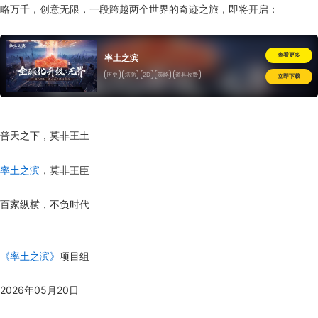
略万千，创意无限，一段跨越两个世界的奇迹之旅，即将开启：
查看更多
率土之滨
历史
塔防
2D
策略
道具收费
立即下载
普天之下，莫非王土
率土之滨
，莫非王臣
百家纵横，不负时代
《率土之滨》
项目组
2026年05月20日