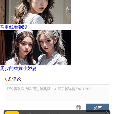
马甲线看到没
周少的替嫁小娇妻
0
条评论
评论赢取激活码/周边等奖励！加群了解详情224611913
发布