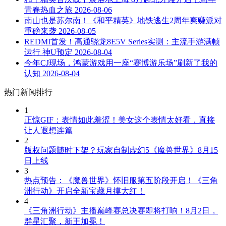
青春热血之旅
2026-08-06
南山也是苏尔南！《和平精英》地铁逃生2周年爽赚派对
重磅来袭
2026-08-05
REDMI首发！高通骁龙8E5V Series实测：主流手游满帧
运行 神U预定
2026-08-04
今年CJ现场，鸿蒙游戏用一座“赛博游乐场”刷新了我的
认知
2026-08-04
热门新闻排行
1
正惊GIF：表情如此羞涩！美女这个表情太好看，直接
让人遐想连篇
2
版权问题随时下架？玩家自制虚幻5《魔兽世界》8月15
日上线
3
热点预告：《魔兽世界》怀旧服第五阶段开启！《三角
洲行动》开启全新宝藏月摸大红！
4
《三角洲行动》主播巅峰赛总决赛即将打响！8月2日，
群星汇聚，新王加冕！