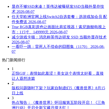
显存不够SSD来凑！英伟达被曝研发SSD当额外显存技
术
2026-08-07
任天堂欧洲官网上线Switch2自选套餐：选游戏加会员 配
件免费送
2026-08-07
True RGB真彩原色让画面比肩监视器！索尼旗舰电视上
市：115寸、149999元
2026-08-07
减少游戏卡顿：消息称英伟达研发 SSD 当额外显存技术
2026-08-07
一看吓一跳：雷死人不偿命的囧图集（1170）
2026-08-
07
热门新闻排行
1
正惊GIF：表情如此羞涩！美女这个表情太好看，直接
让人遐想连篇
2
版权问题随时下架？玩家自制虚幻5《魔兽世界》8月15
日上线
3
热点预告：《魔兽世界》怀旧服第五阶段开启！《三角
洲行动》开启全新宝藏月摸大红！