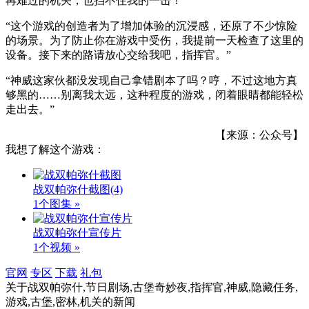
再难过的机关，也挡不住我的一击！”
“这个游戏的创造者为了增加体验的沉浸感，还原了不少惊险
的场景。为了防止你在游戏中受伤，我提前一天检查了这里的
设备。接下来的路请放心交给我吧，指挥官。”
“神威这家伙都没发现自己拿错剧本了吗？哼，不过这地方真
够黑的……别离我太远，这种程度的游戏，闭着眼睛都能轻松
走出去。”
【来源：公众号】
我想了解这个游戏：
战双帕弥什截图
(4)
1个图集 »
战双帕弥什宣传片
1个视频 »
官网
专区
下载
礼包
关于
战双帕弥什,节日剧场,古堡奇妙夜,指挥官,神威,隐藏任务,
游戏,古堡,密林,机关
的新闻