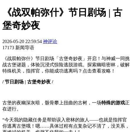
《战双帕弥什》节日剧场 | 古
堡奇妙夜
2026-05-20 22:59:54
神评论
17173 新闻导语
《战双帕弥什》节日剧场「古堡奇妙夜」开启！与神威一同挑
战古堡谜题，体验沉浸式惊险逃脱游戏。探索幽暗密林，破解
特殊机关，指挥官，你能成功逃离吗？点击查看攻略！
/ 节日剧场 | 古堡奇妙夜 /
古堡的夜幽深灰暗，骸骨攀上扭曲的古树，一场
特殊的游戏
正
在进行。
“今天我的隐藏任务是帮助误入密林的旅人——也就是指挥官
你逃离古堡哦！嗯……具体过程有点复杂记不清了，没关系，