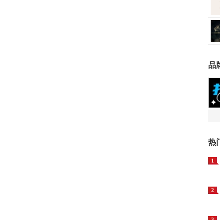
品
热
1
2
3