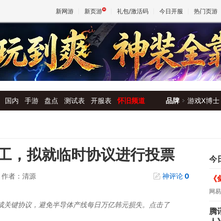
新网游
新页游
礼包/激活码
今日开服
热门页游
魔兽
天堂
国内
手游
盘点
测试表
开服表
怀旧频道
品牌
游戏X博士
王权与
工，拟就临时协议进行投票
今
作者：清源
神评论
0
《
网易
成关键协议，避免半导体产线每日万亿韩元损失。点击了
腾