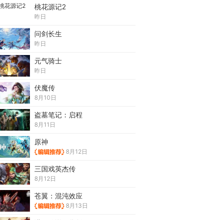
桃花源记2
昨日
问剑长生
昨日
元气骑士
昨日
伏魔传
8月10日
盗墓笔记：启程
8月11日
原神
8月12日
三国戏英杰传
8月12日
苍翼：混沌效应
8月13日