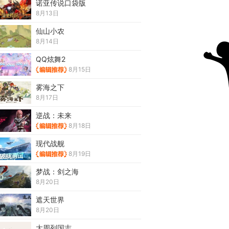
诺亚传说口袋版
8月13日
仙山小农
8月14日
QQ炫舞2
8月15日
雾海之下
8月17日
逆战：未来
8月18日
现代战舰
8月19日
梦战：剑之海
8月20日
遮天世界
8月20日
大周列国志