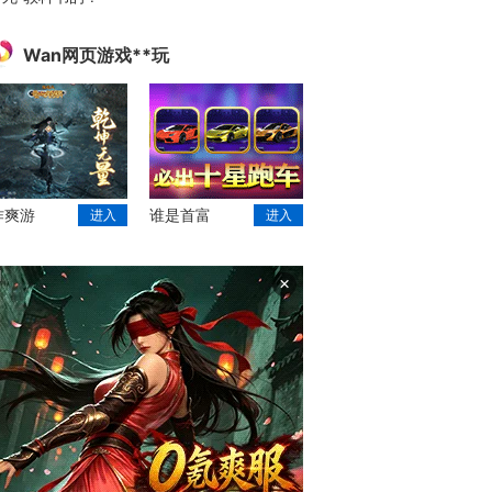
Wan网页游戏**玩
作爽游
谁是首富
进入
进入
×