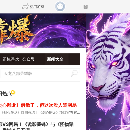
热门游戏
DNF
传奇4
剑网3旗舰版
新天龙八部
正惊游戏
公众号
新闻大全
自由
诛仙世界
新仙侠5
日热点
剑心雕龙》解散了，但这次没人骂网易
《剑心雕龙》首测总结
《剑心雕龙》项目宣布解散
讯VS网易！《诡影藏锋》与《怪物猎