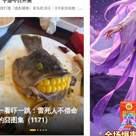
》手游今日开测
搜打撤《诡影藏锋》新实机演示
8月新游前瞻：《诡秘之主》领衔
绅士日报：国游
一看吓一跳：雷死人不偿命
拉爆了！大雷熟
的囧图集（1171）
play