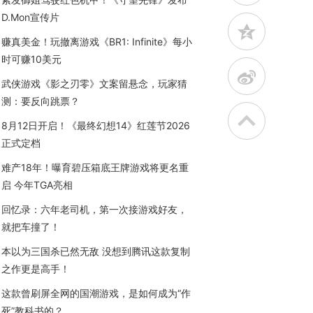
D.Mon宣传片
z
赚真美金！玩撤离游戏《BR1: Infinite》每小
时可赚10美元
t
武侠游戏《影之刃零》文案留悬念，玩家猜
测：要反向跳票？
8月12日开启！《最终幻想14》红莲节2026
正式定档
难产18年！曝育碧压箱底王牌游戏将更名重
启 今年TGA亮相
回忆录：六年老司机，第一次接游戏好友，
就把车撞了！
本以为三国杀已然无敌 没想到腾讯这款复制
之作更是高手！
这款曾刷屏全网的国潮游戏，是如何成为“作
死”教科书的？