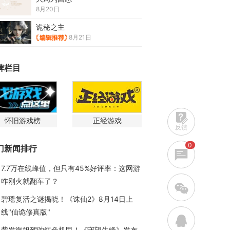
8月20日
诡秘之主
8月21日
牌栏目
怀旧游戏榜
正经游戏
反馈
0
门新闻排行
7.7万在线峰值，但只有45%好评率：这网游
咋刚火就翻车了？
w
碧瑶复活之谜揭晓！《诛仙2》8月14日上
线"仙诡修真版"
q
紫发御姐驾驶红色机甲！《守望先锋》发布