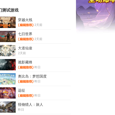
门测试游戏
穿越火线
2天前
七日世界
2天前
大道仙途
2天前
诡影藏锋
昨日
奥比岛：梦想国度
昨日
远征
昨日
怪物猎人：旅人
昨日