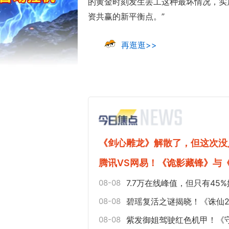
的黄金时刻发生罢工这种最坏情况，实
资共赢的新平衡点。”
再逛逛>>
《剑心雕龙》解散了，但这次没
腾讯VS网易！《诡影藏锋》与
08-08
7.7万在线峰值，但只有4
08-08
碧瑶复活之谜揭晓！《诛仙2》
08-08
紫发御姐驾驶红色机甲！《守