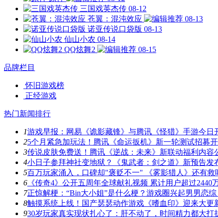
三国戏英杰传
08-12
苍翼：混沌效应
08-13
诺亚传说口袋版
08-13
仙山小农
08-14
QQ炫舞2
08-15
品牌栏目
怀旧游戏榜
正经游戏
热门新闻排行
1
游戏早报：网易《诡影藏锋》与腾讯《怪猎》手游今日
2
5个月紧急加玩法！腾讯《命运扳机》新一轮测试招募
3
传说皮肤免费送！腾讯《逆战：未来》新联动福利内容
4
小日子参拜神社变地狱？《鬼武者：剑之道》新预告发
5
百万玩家涌入，口碑却"褒贬不一" 《雾影猎人》还有救
6
《传奇4》公开五周年全球献礼视频 累计用户超过2440
7
正惊解梗：“Bin大小姐”是什么梗？游戏圈兴起男男恋综
8
触摸系统上线！国产瑟瑟动作游戏《嗜血印》迎来大更
9
30岁玩家真实现状扎心了：肝不动了，时间精力都大打