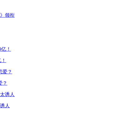
主》领衔
亿！
爱？
诱人