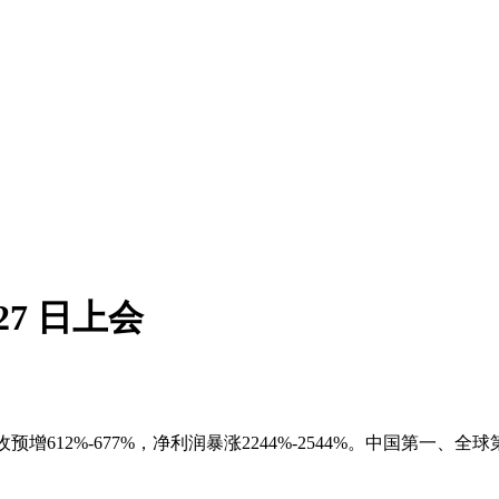
27 日上会
营收预增612%-677%，净利润暴涨2244%-2544%。中国第一