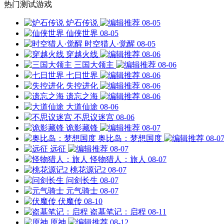
热门测试游戏
炉石传说
08-05
仙侠世界
08-05
时空猎人·觉醒
08-05
穿越火线
08-06
三国大领主
08-06
七日世界
08-06
失控进化
08-06
遗忘之海
08-06
大道仙途
08-06
不思议迷宫
08-06
诡影藏锋
08-07
奥比岛：梦想国度
08-0
远征
08-07
怪物猎人：旅人
08-07
桃花源记2
08-07
问剑长生
08-07
元气骑士
08-07
伏魔传
08-10
盗墓笔记：启程
08-11
原神
08-12