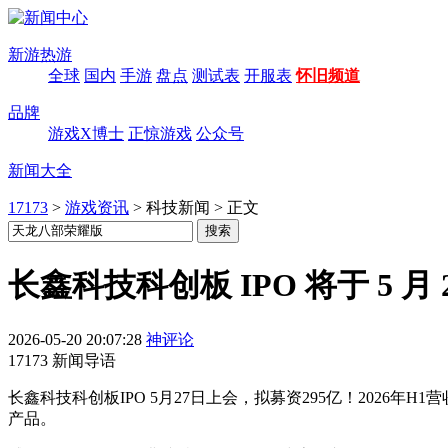
新游热游
全球
国内
手游
盘点
测试表
开服表
怀旧频道
品牌
游戏X博士
正惊游戏
公众号
新闻大全
17173
>
游戏资讯
>
科技新闻
>
正文
长鑫科技科创板 IPO 将于 5 月 
2026-05-20 20:07:28
神评论
17173 新闻导语
长鑫科技科创板IPO 5月27日上会，拟募资295亿！2026年H1
产品。