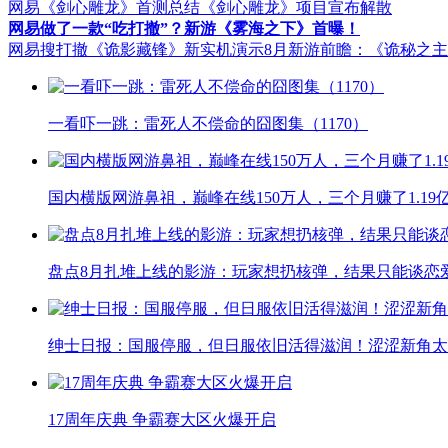
网易《剑心雕龙》首测总结
《剑心雕龙》项目宣布解散
网易做了一款“吃打撤”？新游《雾海之下》首曝！
网易搜打撤《诡影藏锋》新实机演示
8月新游前瞻：《诡秘之
一看吓一跳：雷死人不偿命的囧图集（1170）
国内横版网游鼻祖，巅峰在线150万人，三个月赚了1.19
盘点8月扎堆上线的影游：玩家想扔核弹，结果只能谈恋
绅士日报：国服停服，但日服依旧活得滋润！涩涩新角太
17周年庆典 争霸赛大区火爆开启