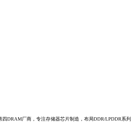
、全球第四DRAM厂商，专注存储器芯片制造，布局DDR/LPDDR系列