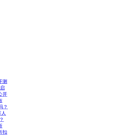
开测
开启
公开
布
吗？
万人
？
新
折扣