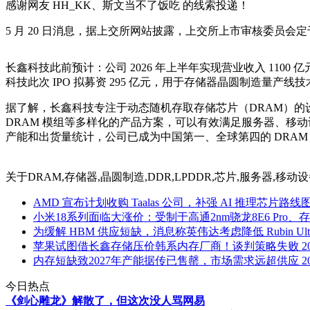
感谢网友 HH_KK、斯文当不了饭吃 的线索投递！
5 月 20 日消息，据上交所网站披露，上交所上市审核委员会定于
长鑫科技此前预计：公司 2026 年上半年实现营业收入 1100 亿元至 12
科技此次 IPO 拟募资 295 亿元，用于存储器晶圆制造量
据了解，长鑫科技专注于动态随机存取存储芯片（DRAM）的设计
DRAM 模组等多样化的产品方案，可以有效满足服务器、移动设备
产能和出货量统计，公司已成为中国第一、全球第四的 DRAM
关于
DRAM,存储器,晶圆制造,DDR,LPDDR,芯片,服务器,移
AMD 宣布计划收购 Taalas 公司，补强 AI 推理芯片路线
小米18系列面临大涨价：受制于高通2nm骁龙8E6 Pro
为缓解 HBM 供应短缺，消息称英伟达考虑降低 Rubin Ultr
苹果试图借长鑫存储压价韩系内存厂商！谈判策略失败
2
内存短缺致2027年产能据传已售罄，市场需求远超供应
2
今日热点
《剑心雕龙》解散了，但这次没人骂网易