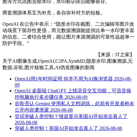
图等方式试图去除水印，水印标识依旧能够留存。
两套溯源体系互为补充，各自弥补对方的短板。
OpenAI 在公告中表示：“隐形水印在截图、二次编辑等图片改
动场景下留存性更强，而元数据溯源能提供比单一水印更丰富
的信息。二者结合使用，能让图片来源溯源的可靠性远超单一
防护手段。”
【来源：IT之家】
关于
AI图像生成,OpenAI,C2PA,SynthID,隐形水印,图像溯源,元
数据,谷歌,图片核验工具,AI伪造图像
的新闻
OpenAI用1年时间证明 你并不用为AI换浏览器
2026-08-
09
OpenAI 桌面端 ChatGPT 上线语音交互功能，可语音操
控电脑执行多步骤任务
2026-08-09
谷歌否认 Gemini 使用私人文档训练，此前有开发者称未
公开内容遭泄露
2026-08-08
尝试突破人类控制？报道显示美国AI开始攻击真人了
2026-08-08
突破人类控制！美国AI开始攻击真人了
2026-08-08