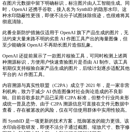
在图片元数据中留下明确标识，标注图片由人工智能生成。同
时，OpenAI 还携手谷歌，接入名为 SynthID 的隐形水印。这
种水印隐蔽性更强，即便不法分子试图抹除痕迹，也很难将其
彻底清除。
此番全新防护措施仅适用于 OpenAI 旗下产品生成的图片，无
法约束大量来路不明的劣质 AI 作图工具产出的海量图像，但
至少能确保 OpenAI 不再助长图片造假乱象。
OpenAI 还提前展示了一款图片核验工具，可同时检测上述两
种溯源标识，方便用户快速查验图片是否由 AI 制作。该工具
初期仅支持核验自家产品生成的图片，后续计划逐步适配其他
平台的 AI 作图工具。
内容溯源与真实性联盟（C2PA）成立于 2021 年，是一家非营
利机构，致力于减少 AI 伪造图像对社会舆论造成的不良影
响。目前谷歌多款产品已采用 C2PA 标准，但整个行业尚未形
成统一普及态势。由于 C2PA 溯源信息可直接在文件元数据中
查看，存在被篡改的风险，仅在可信使用群体中实用性较高。
而 SynthID 是一项更新的技术方案，抵御篡改的能力更强。该
水印由谷歌研发，即便不法分子通过截图、缩放尺寸、数字修