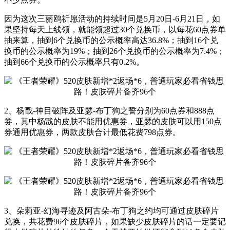
因为这次三丽鸥祈愿活动的持续时间是5月20日-6月21日，如
果坚持每天上线领，就能领超过30个兑换币，以每花60点券单
抽来算，抽到6个兑换币的公示概率高达36.8%；抽到16个兑
换币的公示概率为19%；抽到26个兑换币的公示概率为7.4%；
抽到66个兑换币的公示概率只有0.2%。
2、杨戬-神目破阵及亚瑟-布丁狗之誓分别为60点券和888点
券，其中杨戬的皮肤不能用优惠券，亚瑟的皮肤可以用150点
券通用优惠券，两款皮肤合计最低花费798点券。
3、朵莉亚-幻海寻迹及阿古朵-布丁狗之约均可通过皮肤碎片
兑换，共花费96个皮肤碎片，如果缺少皮肤碎片的话一定要记