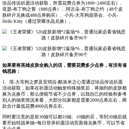
珍品传说祈愿活动获取，所需花费点券为1800~2400左右）、
亚瑟-布丁狗之誓（888点券）、阿古朵-布丁狗之约（48个皮
肤碎片兑换或488点券购买）、小兵-大耳狗甜茶会、小兵-
Hello Kitty（通过荣耀水晶兑换）。
如果要将英雄皮肤全购入的话，需要花费多少点券，有没有省
钱思路：
1、瑶-大耳狗之梦及安琪拉-酷洛米之心需通过珍品传说祈愿
活动获取，如果在祈愿活动触发特殊抽奖后，将抽到的皮肤都
换为兑换币，那么便能节省不少点券，以我自己的经验和参考
别人的抽奖情况来看，大部分玩家都是需要2000点券左右，两
款合计最低花费4000点券左右。
同时要注意的是前30抽可以都10抽、10抽的买，等到30抽后就
要开始转战单抽+每日登录祈愿活动页面领兑换币，可以节省
不少点券。