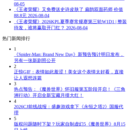
08-05
《王者荣耀》又免费送史诗皮肤了 扁鹊双面药师 价值
88.8元
2026-08-04
《王者荣耀》2026KPL夏季赛常规赛第三轮W1D1 | 整装
待发，谁将赢取开门红？
2026-08-04
热门新闻排行
1
《Spider-Man: Brand New Day》新预告预计明日发布，
另有一张新剧照公开
2
正惊GIF：表情如此羞涩！美女这个表情太好看，直接
让人遐想连篇
3
热点预告：《魔兽世界》怀旧服第五阶段开启！《三角
洲行动》开启全新宝藏月摸大红！
4
2026CJ前线战报：盛趣游戏拿下《永恒之塔2》国服代
理
5
版权问题随时下架？玩家自制虚幻5《魔兽世界》8月15