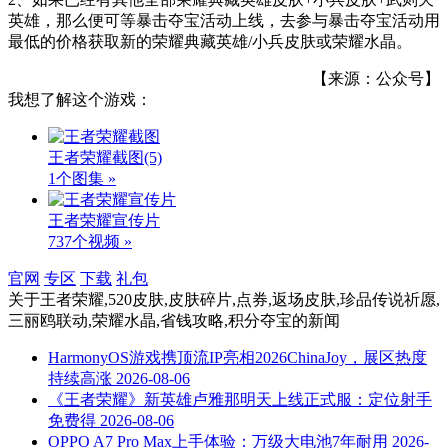
英雄，那么便可等暴击夺宝活动上线，去参与暴击夺宝活动用
最低的价格获取新的荣耀典藏英雄/小兵皮肤或荣耀水晶。
【来源：公众号】
我想了解这个游戏：
王者荣耀截图
(5)
1个图集 »
王者荣耀宣传片
737个视频 »
官网
专区
下载
礼包
关于
王者荣耀,520皮肤,皮肤碎片,点券,返场皮肤,珍品传说祈愿,
三丽鸥联动,荣耀水晶,省钱攻略,积分夺宝
的新闻
HarmonyOS游戏携顶流IP亮相2026ChinaJoy，展区热度
持续高涨
2026-08-06
《王者荣耀》新英雄卢雅那明天上线正式服：定位射手
免费得
2026-08-06
OPPO A7 Pro Max上手体验：万级大电池7年耐用
2026-