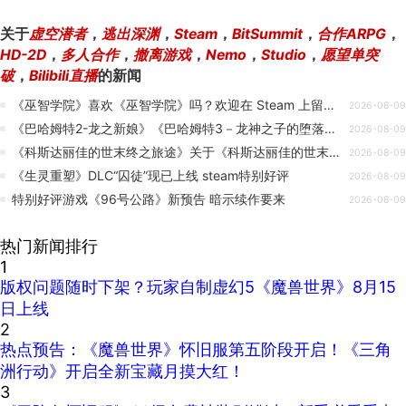
关于
虚空潜者
，
逃出深渊
，
Steam
，
BitSummit
，
合作ARPG
，
HD-2D
，
多人合作
，
撤离游戏
，
Nemo
，
Studio
，
愿望单突
破
，
Bilibili直播
的新闻
《巫智学院》喜欢《巫智学院》吗？欢迎在 Steam 上留下评价！💙
2026-08-09
《巴哈姆特2-龙之新娘》《巴哈姆特3－龙神之子的堕落》Steam 商店页面正式上架！
2026-08-09
《科斯达丽佳的世末终之旅途》关于《科斯达丽佳的世末终之旅途》大家反馈的一些事
2026-08-09
《生灵重塑》DLC“囚徒”现已上线 steam特别好评
2026-08-09
特别好评游戏《96号公路》新预告 暗示续作要来
2026-08-09
热门新闻排行
1
版权问题随时下架？玩家自制虚幻5《魔兽世界》8月15
日上线
2
热点预告：《魔兽世界》怀旧服第五阶段开启！《三角
洲行动》开启全新宝藏月摸大红！
3