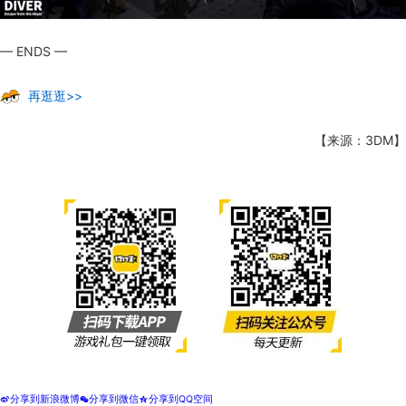
— ENDS —
再逛逛>>
【来源：3DM】
分享到新浪微博
分享到微信
分享到QQ空间
t
w
z