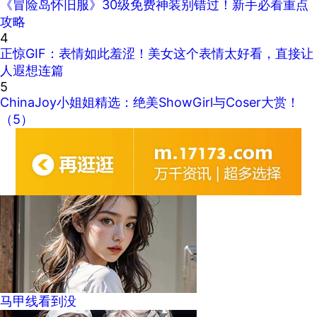
《冒险岛怀旧服》30级免费神装别错过！新手必看重点
攻略
4
正惊GIF：表情如此羞涩！美女这个表情太好看，直接让
人遐想连篇
5
ChinaJoy小姐姐精选：绝美ShowGirl与Coser大赏！
（5）
马甲线看到没