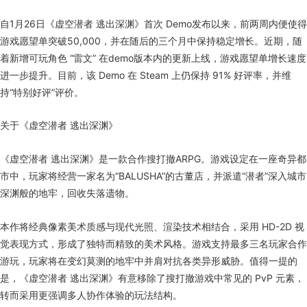
自1月26日《虚空潜者 逃出深渊》首次 Demo发布以来，前两周内便使得
游戏愿望单突破50,000，并在随后的三个月中保持稳定增长。近期，随
着新增可玩角色 “雷文” 在demo版本内的更新上线，游戏愿望单增长速度
进一步提升。目前，该 Demo 在 Steam 上仍保持 91% 好评率，并维
持“特别好评”评价。
关于《虚空潜者 逃出深渊》
《虚空潜者 逃出深渊》是一款合作搜打撤ARPG。游戏设定在一座奇异都
市中，玩家将经营一家名为“BALUSHA”的古董店，并派遣“潜者”深入城市
深渊般的地牢，回收失落遗物。
本作将经典像素美术质感与现代光照、渲染技术相结合，采用 HD-2D 视
觉表现方式，形成了独特而精致的美术风格。游戏支持最多三名玩家合作
游玩，玩家将在变幻莫测的地牢中并肩对抗各类异形威胁。值得一提的
是，《虚空潜者 逃出深渊》有意移除了搜打撤游戏中常见的 PvP 元素，
转而采用更强调多人协作体验的玩法结构。