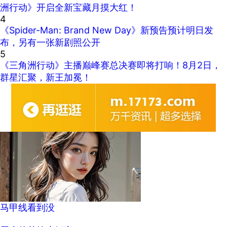
洲行动》开启全新宝藏月摸大红！
4
《Spider-Man: Brand New Day》新预告预计明日发
布，另有一张新剧照公开
5
《三角洲行动》主播巅峰赛总决赛即将打响！8月2日，
群星汇聚，新王加冕！
马甲线看到没