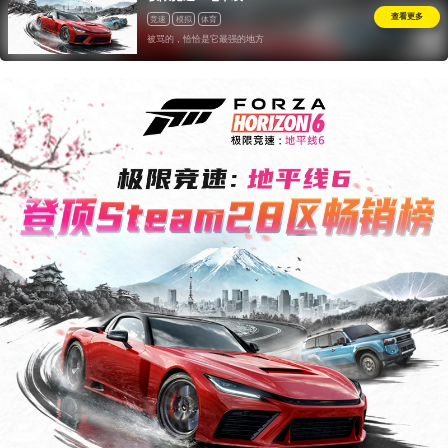
查看更多
竞速
模拟
体育
被骂的，恰恰是它最强的地方