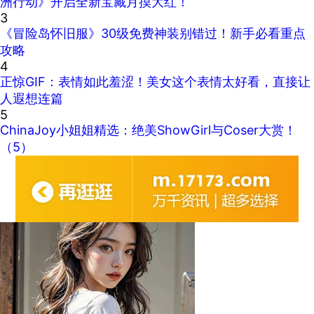
洲行动》开启全新宝藏月摸大红！
3
《冒险岛怀旧服》30级免费神装别错过！新手必看重点
攻略
4
正惊GIF：表情如此羞涩！美女这个表情太好看，直接让
人遐想连篇
5
ChinaJoy小姐姐精选：绝美ShowGirl与Coser大赏！
（5）