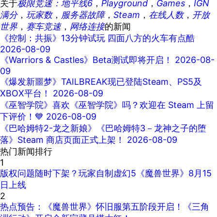
关于
极限竞速：地平线6
，
Playground
，
Games
，
IGN
满分
，
玩家数
，
服务器故障
，
Steam
，
在线人数
，
开放
世界
，
赛车竞速
，
网络连接
的新闻
《控制：共振》13分钟试玩 四面八方的火车有点酷
2026-08-09
《Warriors & Castles》Beta测试即将开启！
2026-08-
09
《爆发新噩梦》TAILBREAK现已登陆Steam、PS5及
XBOX平台！
2026-08-09
《巫智学院》喜欢《巫智学院》吗？欢迎在 Steam 上留
下评价！💙
2026-08-09
《巴哈姆特2-龙之新娘》《巴哈姆特3－龙神之子的堕
落》Steam 商店页面正式上架！
2026-08-09
热门新闻排行
1
版权问题随时下架？玩家自制虚幻5《魔兽世界》8月15
日上线
2
热点预告：《魔兽世界》怀旧服第五阶段开启！《三角