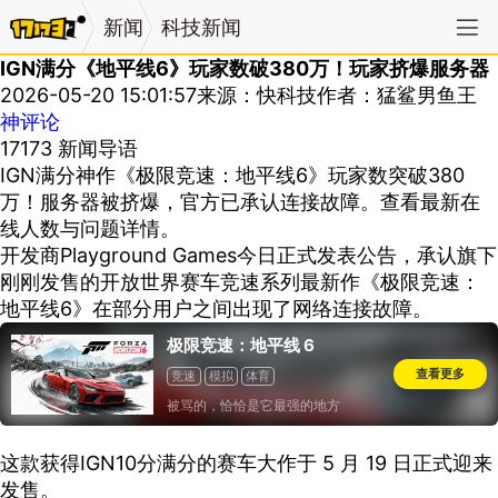
新闻
科技新闻
IGN满分《地平线6》玩家数破380万！玩家挤爆服务器
2026-05-20 15:01:57
来源：快科技
作者：猛鲨男鱼王
神评论
17173 新闻导语
IGN满分神作《极限竞速：地平线6》玩家数突破380
万！服务器被挤爆，官方已承认连接故障。查看最新在
线人数与问题详情。
开发商Playground Games今日正式发表公告，承认旗下
刚刚发售的开放世界赛车竞速系列最新作《极限竞速：
地平线6》在部分用户之间出现了网络连接故障。
极限竞速：地平线 6
查看更多
竞速
模拟
体育
被骂的，恰恰是它最强的地方
这款获得IGN10分满分的赛车大作于 5 月 19 日正式迎来
发售。