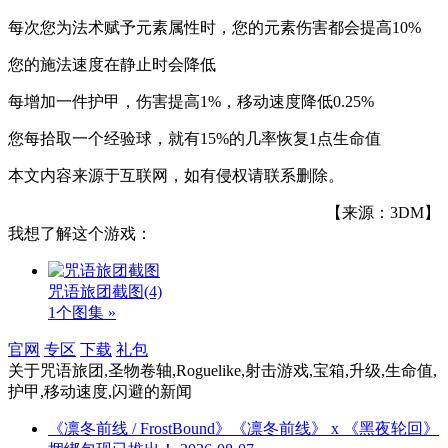
每次您为法术赋予元素属性时，您的元素伤害都会提高10%
您的施法速度在静止时会降低
每增加一件护甲，伤害提高1%，移动速度降低0.25%
您每拾取一个经验球，就有15%的几率恢复1点生命值
本文内容来源于互联网，如有侵权请联系删除。
【来源：3DM】
我想了解这个游戏：
咒语旅团截图
(4)
1个图集 »
官网
专区
下载
礼包
关于
咒语旅团,圣物卷轴,Roguelike,射击游戏,宝箱,升级,生命值,
护甲,移动速度,闪避
的新闻
《凛冬前线 / FrostBound》《凛冬前线》 x 《黑夜轮回》