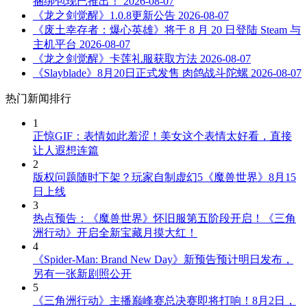
捆绑包现已推出！
2026-08-07
《龙之剑觉醒》1.0.8更新公告
2026-08-07
《废土幸存者：爆心英雄》将于 8 月 20 日登陆 Steam 与
主机平台
2026-08-07
《龙之剑觉醒》卡莲礼服获取方法
2026-08-07
《Slayblade》8月20日正式发售 肉鸽战斗陀螺
2026-08-07
热门新闻排行
1
正惊GIF：表情如此羞涩！美女这个表情太好看，直接
让人遐想连篇
2
版权问题随时下架？玩家自制虚幻5《魔兽世界》8月15
日上线
3
热点预告：《魔兽世界》怀旧服第五阶段开启！《三角
洲行动》开启全新宝藏月摸大红！
4
《Spider-Man: Brand New Day》新预告预计明日发布，
另有一张新剧照公开
5
《三角洲行动》主播巅峰赛总决赛即将打响！8月2日，