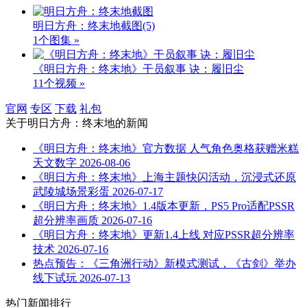
明日方舟：终末地截图
(5)
1个图集 »
《明日方舟：终末地》干员叙事 诀：履旧尘
11个视频 »
官网
专区
下载
礼包
关于
明日方舟：终末地
的新闻
《明日方舟：终末地》官方数据 人气角色奥格获赠米糕
天文数字
2026-08-06
《明日方舟：终末地》上海主题快闪活动，沉浸式还原
武陵城场景彩蛋
2026-07-17
《明日方舟：终末地》1.4版本更新，PS5 Pro适配PSSR
超分辨率画质
2026-07-16
《明日方舟：终末地》更新1.4上线 对应PSSR超分辨率
技术
2026-07-16
热点预告：《三角洲行动》新模式测试，《古剑》举办
线下试玩
2026-07-13
热门新闻排行