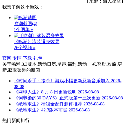
【来源：游民星空】
我想了解这个游戏：
鸣潮截图
(4)
1个图集 »
《鸣潮》泳装湿身效果
26个视频 »
官网
专区
下载
礼包
关于
鸣潮,3.3版本,活动日历,星声,福利,活动一览,奖励,攻略,更
新,获取渠道
的新闻
《时间杀手：接杀》游戏小幅更新及新音乐加入
2026-
08-08
《网球人生》8 月 8 日更新说明
2026-08-08
《饲养染的30 DAYS》正式版第十三次更新
2026-08-08
《绝地求生》栓狙全配件测评推荐
2026-08-08
《绝地求生》42.3版本前瞻
2026-08-08
热门新闻排行