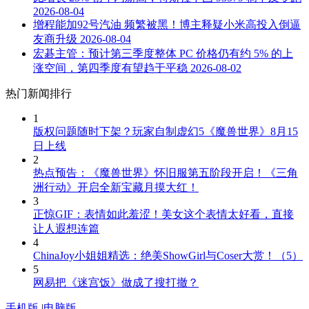
2026-08-04
增程能加92号汽油 频繁被黑！博主释疑小米高投入倒逼
友商升级
2026-08-04
宏碁主管：预计第三季度整体 PC 价格仍有约 5% 的上
涨空间，第四季度有望趋于平稳
2026-08-02
热门新闻排行
1
版权问题随时下架？玩家自制虚幻5《魔兽世界》8月15
日上线
2
热点预告：《魔兽世界》怀旧服第五阶段开启！《三角
洲行动》开启全新宝藏月摸大红！
3
正惊GIF：表情如此羞涩！美女这个表情太好看，直接
让人遐想连篇
4
ChinaJoy小姐姐精选：绝美ShowGirl与Coser大赏！（5）
5
网易把《迷宫饭》做成了搜打撤？
手机版
|
电脑版