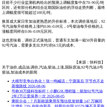
目前不少行业监测机构给出的预测上调幅度集中在70–90元/吨
区间，还有部分机构结合近期国际油价的浮动走势判断，最终
上调幅度很可能超过100元/吨。
换算成大家日常加油更熟悉的升价标准，本次调价落地后，92
号汽油每升价格将上涨约0.06–0.09元，0号柴油每升价格的上
涨幅度同样在0.06–0.09元区间。
这也意味着，调价正式落地后，普通车主加满一箱50升容量的
92号汽油，需要多支出大约3到4.5元的成本。
【来源：快科技】
关于
油价,成品油,调价,汽油,柴油,上涨,国际原油,92号汽油,0号
柴油,加油成本
的新闻
大模型竞争白热化！张一鸣喊话：宁愿落后 字节也不走
蒸馏路线
2026-08-06
号称30万级科技标杆！小鹏G9L增程版：能加92号汽油
2年2万公里保养一次
2026-08-05
乘联分会：7 月新能源乘用车预估批发销量 147 万辆同
比增长 23% 创年内新高，特斯拉中国 93579 辆不及零跑