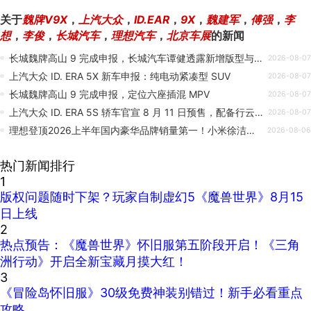
关于
魏牌V9X
，
上汽大众
，
ID.EAR
，
9X
，
魏建军
，
傅强
，
李
想
，
李俊
，
长城汽车
，
理想汽车
，
北京车展
的新闻
长城魏牌高山 9 完成申报，长城汽车谭健透露新增版型与现款飞瀑格栅版型会同时销售
2026-08-07
上汽大众 ID. ERA 5X 新车申报：纯电动紧凑型 SUV
2026-08-07
长城魏牌高山 9 完成申报，定位六座插混 MPV
2026-08-07
上汽大众 ID. ERA 5S 轿车官宣 8 月 11 日预售，配备行云智行高阶辅助驾驶
2026-08-07
理想登顶2026上半年国内豪华品牌销量第一！小米徐洁云送上祝贺
2026-08-06
热门新闻排行
1
版权问题随时下架？玩家自制虚幻5《魔兽世界》8月15
日上线
2
热点预告：《魔兽世界》怀旧服第五阶段开启！《三角
洲行动》开启全新宝藏月摸大红！
3
《冒险岛怀旧服》30级免费神装别错过！新手必看重点
攻略