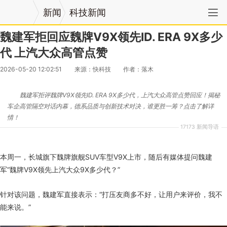
新闻
科技新闻
魏建军拒回应魏牌V9X领先ID. ERA 9X多少
代 上汽大众高管点赞
2026-05-20 12:02:51
来源：快科技
作者：落木
魏建军拒评魏牌V9X领先ID. ERA 9X多少代，上汽大众高管点赞回应！揭秘
车企高管隔空对话内幕，德系品质与创新技术对决，谁更胜一筹？点击了解详
情！
17173 新闻导语
本周一，长城旗下魏牌旗舰SUV车型V9X上市，随后有媒体提问魏建
军“魏牌V9X领先上汽大众9X多少代？”
针对该问题，魏建军直接表示：“打压友商多不好，让用户来评价，我不
能来说。”