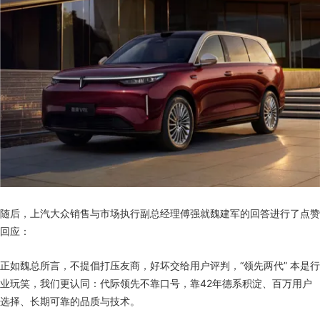
随后，上汽大众销售与市场执行副总经理傅强就魏建军的回答进行了点赞
回应：
正如魏总所言，不提倡打压友商，好坏交给用户评判，“领先两代” 本是行
业玩笑，我们更认同：代际领先不靠口号，靠42年德系积淀、百万用户
选择、长期可靠的品质与技术。