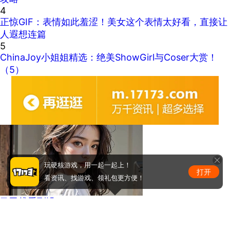
4
正惊GIF：表情如此羞涩！美女这个表情太好看，直接让
人遐想连篇
5
ChinaJoy小姐姐精选：绝美ShowGirl与Coser大赏！
（5）
玩硬核游戏，用一起一起上！
打开
看资讯、找游戏、领礼包更方便！
马甲线看到没