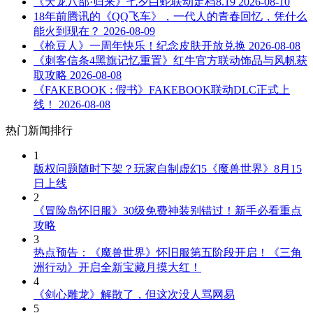
《天龙八部·归来》七夕白蛇联动定档8.19
2026-08-10
18年前腾讯的《QQ飞车》，一代人的青春回忆，凭什么
能火到现在？
2026-08-09
《枪豆人》一周年快乐！纪念皮肤开放兑换
2026-08-08
《刺客信条4黑旗记忆重置》红牛官方联动饰品与风帆获
取攻略
2026-08-08
《FAKEBOOK : 假书》FAKEBOOK联动DLC正式上
线！
2026-08-08
热门新闻排行
1
版权问题随时下架？玩家自制虚幻5《魔兽世界》8月15
日上线
2
《冒险岛怀旧服》30级免费神装别错过！新手必看重点
攻略
3
热点预告：《魔兽世界》怀旧服第五阶段开启！《三角
洲行动》开启全新宝藏月摸大红！
4
《剑心雕龙》解散了，但这次没人骂网易
5