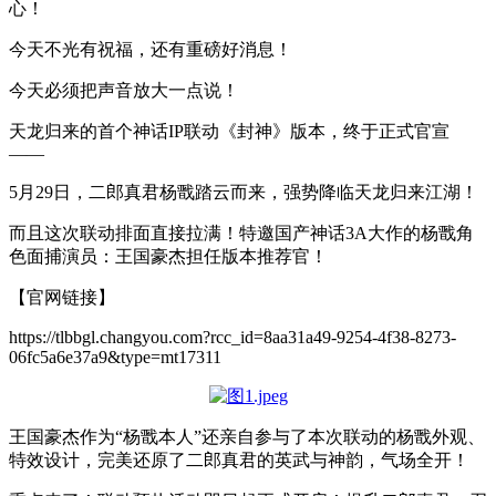
心！
今天不光有祝福，还有重磅好消息！
今天必须把声音放大一点说！
天龙归来的首个神话IP联动《封神》版本，终于正式官宣
——
5月29日，二郎真君杨戬踏云而来，强势降临天龙归来江湖！
而且这次联动排面直接拉满！特邀国产神话3A大作的杨戬角
色面捕演员：王国豪杰担任版本推荐官！
【官网链接】
https://tlbbgl.changyou.com?rcc_id=8aa31a49-9254-4f38-8273-
06fc5a6e37a9&type=mt17311
王国豪杰作为“杨戬本人”还亲自参与了本次联动的杨戬外观、
特效设计，完美还原了二郎真君的英武与神韵，气场全开！