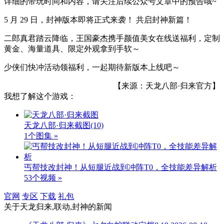
详细的带玩时间和内容，请关注后续公众号文章中的预告哦~
5 月 29 日，封神版本即将正式来袭！ 共启封神新篇！
二郎真君踏云降临，王国豪杰携手颜值美女在线送福利，定制
黄金、海量道具、限定外观拿到手软～
少侠们快冲活动领福利，一起期待新版本上线吧～
【来源：天龙八部·归来官方】
我想了解这个游戏：
天龙八部·归来截图
(10)
1个图集 »
丐帮技改封神！从短腿近战到冲阵T0，全技能差异解析
53个视频 »
官网
专区
下载
礼包
关于
天龙归来,联动,封神
的新闻