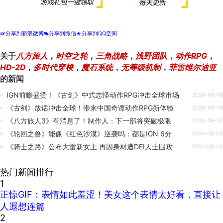
分享到新浪微博
分享到微信
分享到QQ空间
t
w
z
关于
八方旅人
，
时空之轮
，
三角战略
，
浅野团队
，
动作RPG
，
HD-2D
，
多时代穿梭
，
魔石系统
，
无等级机制
，
菲雷维尔迪亚
的新闻
IGN前瞻盛赞！《古剑》中式志怪动作RPG冲击全球市场
2026-08-08
《古剑》放话冲击全球！带来中国奇谭动作RPG新体验
2026-08-08
《八方旅人3》有消息了！制作人：下一部将突破极限
2026-08-07
《轮回之兽》能像《红色沙漠》逆袭吗：都是IGN 6分
2026-08-06
《骑士之路》公布大雷新女主 再因身材遭DEI人士围攻
2026-08-06
热门新闻排行
1
正惊GIF：表情如此羞涩！美女这个表情太好看，直接让
人遐想连篇
2