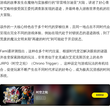
游戏的故事发生在魔物与蛮族横行的“菲雷维尔迪亚”大陆，讲述了好心青
年艾略特接受国王委托调查新发现的遗迹，并最终卷入拯救世界危机的壮
大冒险。
该作的一大核心特色在于多个时代的穿梭往来，且同一地点在不同时代会
呈现出完全不同的游戏体验。例如在现代处于封锁状态的遗迹路线，到了
荒废的魔法文明末期“再建的时代”则可能处于开启状态。
Fami通评测指出，这种在多个时代往返、根据时代变迁解决眼前的谜题
并改变探索路线的玩法，非常类似于史克威尔艾尼克斯历史上的名作
JRPG《时空之轮》（Chrono Trigger）。这种设定与游戏玩法的有机结
合，促使玩家不断产生在不同时代求证的好奇心，成为极具沉浸感的时间
系统。
时空之轮
查看更多
角色扮演