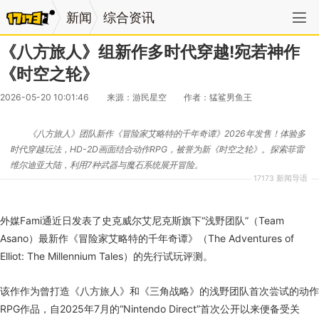
新闻
综合资讯
《八方旅人》组新作多时代穿越!宛若神作
《时空之轮》
2026-05-20 10:01:46
来源：游民星空
作者：猛鲨男鱼王
《八方旅人》团队新作《冒险家艾略特的千年奇谭》2026年发售！体验多
时代穿越玩法，HD-2D画面结合动作RPG，被誉为新《时空之轮》。探索菲雷
维尔迪亚大陆，利用7种武器与魔石系统展开冒险。
17173 新闻导语
外媒Fami通近日发表了史克威尔艾尼克斯旗下“浅野团队”（Team
Asano）最新作《冒险家艾略特的千年奇谭》（The Adventures of
Elliot: The Millennium Tales）的先行试玩评测。
该作作为曾打造《八方旅人》和《三角战略》的浅野团队首次尝试的动作
RPG作品，自2025年7月的“Nintendo Direct”首次公开以来便备受关