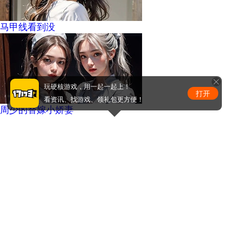
马甲线看到没
玩硬核游戏，用一起一起上！
打开
看资讯、找游戏、领礼包更方便！
周少的替嫁小娇妻
0
条评论
评论赢取激活码/周边等奖励！加群了解详情224611913
发布
手机版
|
电脑版
Copyright © 2001-2026 17173. All rights reserved.