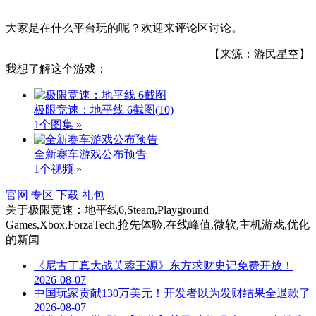
大家是在什么平台玩的呢？欢迎来评论区讨论。
【来源：游民星空】
我想了解这个游戏：
极限竞速：地平线 6截图
(10)
1个图集 »
全新赛车游戏公布预告
1个视频 »
官网
专区
下载
礼包
关于
极限竞速：地平线6,Steam,Playground
Games,Xbox,ForzaTech,抢先体验,在线峰值,微软,主机游戏,优化
的新闻
《尼古丁真大战芙蓉王源》东方求财史记免费开放！
2026-08-07
中国玩家贡献130万美元！开发者以为发财结果全退款了
2026-08-07