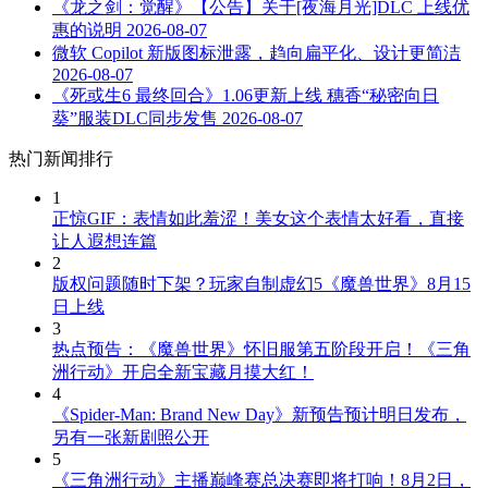
《龙之剑：觉醒》【公告】关于[夜海月光]DLC 上线优
惠的说明
2026-08-07
微软 Copilot 新版图标泄露，趋向扁平化、设计更简洁
2026-08-07
《死或生6 最终回合》1.06更新上线 穗香“秘密向日
葵”服装DLC同步发售
2026-08-07
热门新闻排行
1
正惊GIF：表情如此羞涩！美女这个表情太好看，直接
让人遐想连篇
2
版权问题随时下架？玩家自制虚幻5《魔兽世界》8月15
日上线
3
热点预告：《魔兽世界》怀旧服第五阶段开启！《三角
洲行动》开启全新宝藏月摸大红！
4
《Spider-Man: Brand New Day》新预告预计明日发布，
另有一张新剧照公开
5
《三角洲行动》主播巅峰赛总决赛即将打响！8月2日，