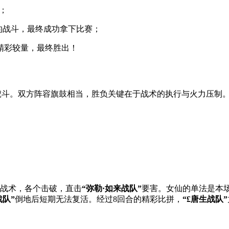
；
合的战斗，最终成功拿下比赛；
的精彩较量，最终胜出！
争虎斗。双方阵容旗鼓相当，胜负关键在于战术的执行与火力压制
战术，各个击破，直击
“弥勒·如来战队”
要害。女仙的单法是本
战队”
倒地后短期无法复活。经过8回合的精彩比拼，
“£唐生战队”