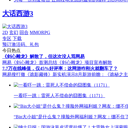
大话西游3
2D
玄幻
回合
MMORPG
专区
下载
预订激活码、礼包
今日热点
《剑心雕龙》解散了，但这次没人骂网易
网易《剑心雕龙》首测总结
《剑心雕龙》项目宣布解散
7.7万在线峰值，仅45%好评率：这网游咋刚火就翻车了？
网易搜打撤《诡影藏锋》新实机演示
8月新游前瞻：《诡秘之
一看吓一跳：雷死人不偿命的囧图集（1171）
“Bin大小姐”是什么鬼？撞脸外网福利姬？网友：绷不住