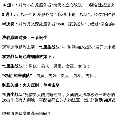
16 进 8：
对阵小白龙服务器“为天地立心战队”，3回合速战速决
8 进 4：
迎战一生所爱服务器 “卩s·李小布、战队”，经过7回
半决赛：
对阵月光深处服务器“soul、凉凉战队”，经过4回合
决赛巅峰对决：王者诞生
冠军之争精彩上演，
“£唐生战队”
与“弥勒·如来战队"展开龙
双方战队角色详细阵容如下：
“£唐生战队”
：男妖、男人、男巫、女巫、女仙；
“弥勒·如来战队”
：男妖、男妖、男人、男巫、男仙；
制胜关键：火力压制，单点击杀
“£唐生战队”
凭借男人的混睡控制，女仙的火法单秒逐一击杀的
次出手必有人倒地，再配合死亡的人物法宝，造成
“
弥勒·如来
想知道更多赛事高光瞬间？