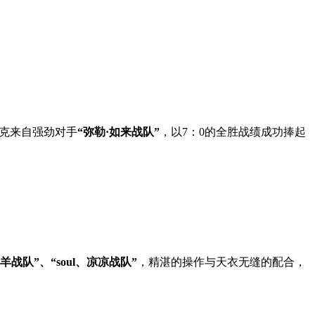
克来自强劲对手
“弥勒·如来战队”
，以7：0的全胜战绩成功捧起
羊战队”、“soul、凉凉战队”
，精湛的操作与天衣无缝的配合，