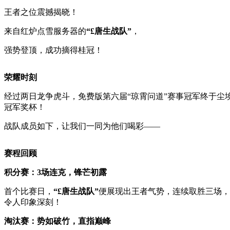
王者之位震撼揭晓！
来自红炉点雪服务器的
“£唐生战队”
，
强势登顶，成功摘得桂冠！
荣耀时刻
经过两日龙争虎斗，免费版第六届“琼霄问道”赛事冠军终于尘
冠军奖杯！
战队成员如下，让我们一同为他们喝彩——
赛程回顾
积分赛：3场连克，锋芒初露
首个比赛日，
“£唐生战队”
便展现出王者气势，连续取胜三场，
令人印象深刻！
淘汰赛：势如破竹，直指巅峰