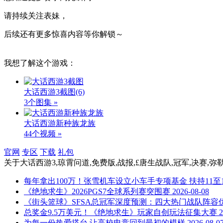
请持续关注表妹，
后续还有更多惊喜内容等你解锁～
我想了解这个游戏：
大话西游3截图
(6)
3个图集 »
大话西游新种族龙族
44个视频 »
官网
专区
下载
礼包
关于
大话西游3,琼霄问道,免费版,战报,£唐生战队,冠军,决赛,
每年拿出100万！张雪机车设立小车手专项基金 扶持11至
《绝地求生》2026PGS7全球系列赛突围赛
2026-08-08
《街头篮球》SFSA总冠军深度预测：四大热门战队阵容优
总奖金9.5万美元！《绝地求生》玩家自创玩法征集大赛
2
为每一份热爱搭台 让高校电竞回到最初的模样
2026-08-0