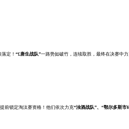
埃落定！
“£唐生战队”
一路势如破竹，连续取胜，最终在决赛中力
提前锁定淘汰赛资格！他们依次力克
“浊酒战队”、“鄂尔多斯市¥