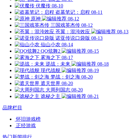
伏魔传
08-10
盗墓笔记：启程
08-11
原神
08-12
三国戏英杰传
08-12
苍翼：混沌效应
08-13
诺亚传说口袋版
08-13
仙山小农
08-14
QQ炫舞2
08-15
雾海之下
08-17
逆战：未来
08-18
现代战舰
08-19
梦战：剑之海
08-20
遮天世界
08-20
大周列国志
08-20
诡秘之主
08-21
品牌栏目
怀旧游戏榜
正经游戏
热门新闻排行