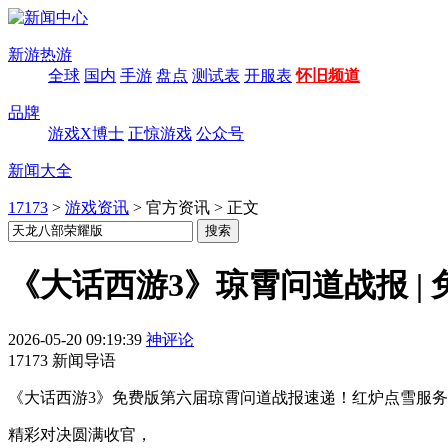
新游热游
全球
国内
手游
盘点
测试表
开服表
怀旧频道
品牌
游戏X博士
正惊游戏
公众号
新闻大全
17173
>
游戏资讯
>
官方资讯
>
正文
《大话西游3》琼霄问道战报 |
2026-05-20 09:19:39
神评论
17173 新闻导语
《大话西游3》免费版第六届琼霄问道战报速递！红炉点雪服务器
精彩对决圆满收官，