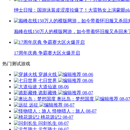
绅士日报：国游泳装皮涩度拉爆了！大雷熟女上演蒙眼pla
巅峰在线150万人的横版网游，如今带着怀旧服又杀回来
17周年庆典 争霸赛大区火爆开启
热门测试游戏
穿越火线
08-06
七日世界
08-06
大道仙途
08-06
诡影藏锋
08-07
奥比岛：梦想国度
08-0
远征
08-07
怪物猎人：旅人
08-07
桃花源记2
08-07
问剑长生
08-07
元气骑士
08-07