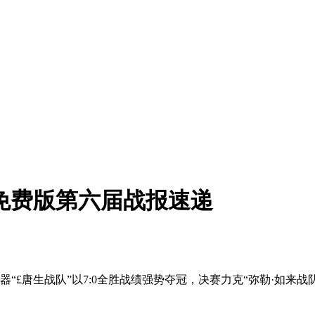
 免费版第六届战报速递
“£唐生战队”以7:0全胜战绩强势夺冠，决赛力克“弥勒·如来