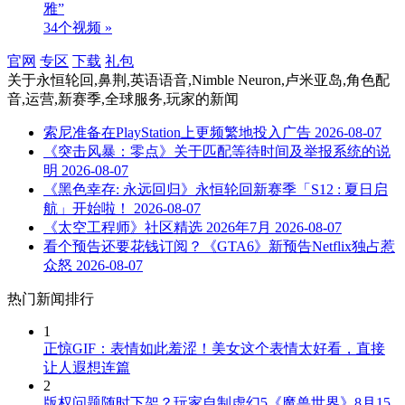
雅”
34个视频 »
官网
专区
下载
礼包
关于
永恒轮回,鼻荆,英语语音,Nimble Neuron,卢米亚岛,角色配
音,运营,新赛季,全球服务,玩家
的新闻
索尼准备在PlayStation上更频繁地投入广告
2026-08-07
《突击风暴：零点》关于匹配等待时间及举报系统的说
明
2026-08-07
《黑色幸存: 永远回归》永恒轮回新赛季「S12 : 夏日启
航」开始啦！
2026-08-07
《太空工程师》社区精选 2026年7月
2026-08-07
看个预告还要花钱订阅？《GTA6》新预告Netflix独占惹
众怒
2026-08-07
热门新闻排行
1
正惊GIF：表情如此羞涩！美女这个表情太好看，直接
让人遐想连篇
2
版权问题随时下架？玩家自制虚幻5《魔兽世界》8月15