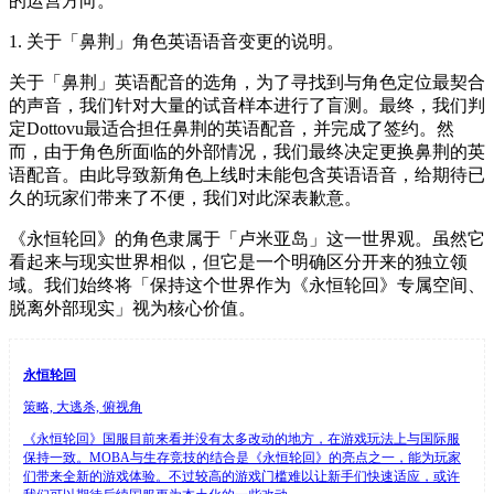
的运营方向。
1. 关于「鼻荆」角色英语语音变更的说明。
关于「鼻荆」英语配音的选角，为了寻找到与角色定位最契合
的声音，我们针对大量的试音样本进行了盲测。最终，我们判
定Dottovu最适合担任鼻荆的英语配音，并完成了签约。然
而，由于角色所面临的外部情况，我们最终决定更换鼻荆的英
语配音。由此导致新角色上线时未能包含英语语音，给期待已
久的玩家们带来了不便，我们对此深表歉意。
《永恒轮回》的角色隶属于「卢米亚岛」这一世界观。虽然它
看起来与现实世界相似，但它是一个明确区分开来的独立领
域。我们始终将「保持这个世界作为《永恒轮回》专属空间、
脱离外部现实」视为核心价值。
永恒轮回
策略, 大逃杀, 俯视角
《永恒轮回》国服目前来看并没有太多改动的地方，在游戏玩法上与国际服
保持一致。MOBA与生存竞技的结合是《永恒轮回》的亮点之一，能为玩家
们带来全新的游戏体验。不过较高的游戏门槛难以让新手们快速适应，或许