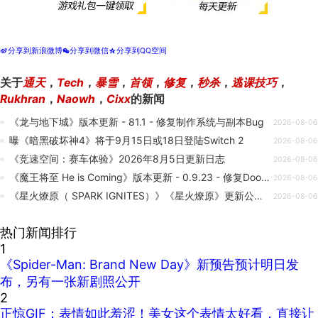
分享到新浪微博
分享到微信
分享到QQ空间
t
w
z
关于
通天
，
Tech
，
暴雪
，
首领
，
修复
，
秒杀
，
逃课技巧
，
Rukhran
，
Naowh
，
Cixx
的新闻
《龙与地下城》版本更新 - 81.1 - 修复制作系统与副本Bug
2026-08-06
曝《暗黑破坏神4》将于9月15日或18日登陆Switch 2
2026-08-06
《竞速空间：赛车体验》2026年8月5日更新日志
2026-08-06
《魔王将至 He is Coming》版本更新 - 0.9.23 - 修复Doomsayer事件导致的匹配问题
2026-08-06
《星火燎原（ SPARK IGNITES）》《星火燎原》更新公告2026/08/05
2026-08-06
热门新闻排行
1
《Spider-Man: Brand New Day》新预告预计明日发
布，另有一张新剧照公开
2
正惊GIF：表情如此羞涩！美女这个表情太好看，直接让