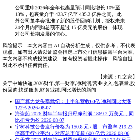
公司重申2026年全年包裹量预计同比增长 10%至
13%，包裹量介于 423.7 亿至 435.2 亿件之间。此
外公司董事会批准了新的股份回购计划，授权未来
24个月内回购总额不超过 15 亿美元的股份，体现
对公司长期发展的信心。
风险提示：本文内容由 AI 自动分析生成，仅供参考，不代表
观点。如有出入请以证监会指定上市公司信息披露平台为准。
本文内容不构成投资建议，如有投资者据此操作，风险自担，
对此不承担任何责任。
【来源：IT之家】
关于
中通快递,2026财年,第一财季,净利润,营业收入,包裹量,股
份回购,快递服务,财务业绩,同比增长
的新闻
国产算力龙头寒武纪：上半年营收60亿 净利同比大涨
122%
2026-08-07
海盗船 2026 财年半年报归母净利润 1869.2 万美元，同
比扭亏为盈
2026-08-07
宇树科技公告发行价格为 150.8 元 / 股：市盈率 219.23
倍高于行业平均，对应总市值超 600 亿元
2026-08-06
任天堂 2027 财年第一财季归母净利润 1474.23 亿日元，