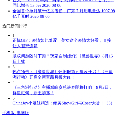
同比增长 53.5%
2026-08-06
全国首个单月破千亿度省份，广东 7 月用电量达 1007.98
亿千瓦时
2026-08-05
热门新闻排行
1
正惊GIF：表情如此羞涩！美女这个表情太好看，直接
让人遐想连篇
2
版权问题随时下架？玩家自制虚幻5《魔兽世界》8月15
日上线
3
热点预告：《魔兽世界》怀旧服第五阶段开启！《三角
洲行动》开启全新宝藏月摸大红！
4
《三角洲行动》主播巅峰赛总决赛即将打响！8月2日，
群星汇聚，新王加冕！
5
ChinaJoy小姐姐精选：绝美ShowGirl与Coser大赏！（5）
手机版
|
电脑版