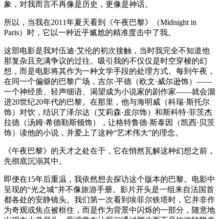
象，对我而言不再像是历史，更像是神话。
所以，当我在2011年夏天看到《午夜巴黎》（Midnight in
Paris）时，它以一种近乎尴尬的精准度击中了我。
这部电影是我对伍迪·艾伦的初次接触，当时我完全不知道他
那复杂且充满争议的过往。吸引我的不仅仅是时空穿梭的幻
想，而是电影将其作为一种文学手段的处理方式。每到午夜，
在同一个偏僻的巴黎广场，吉尔·平德（欧文·威尔逊饰）——
一个神经质、轻声细语、渴望成为小说家的剧作家——就会溜
进20世纪20年代的巴黎。在那里，他与海明威（科瑞·斯托尔
饰）对饮，结识了泽尔达（艾莉森·皮尔饰）和斯科特·菲茨杰
拉德（汤姆·希德勒斯顿饰），让格特鲁德·斯泰因（凯西·贝茨
饰）读他的小说，并爱上了这种“艺术伟大”的理念。
《午夜巴黎》的天才之处在于，它在悄然瓦解这种幻想之前，
先彻底沉溺其中。
即便在15年后重温，我依然想去探访这个版本的巴黎。电影中
呈现的“光之城”并不像旅游手册。影片开头是一组来自法国首
都各处的安静镜头。我们第一次看到埃菲尔铁塔时，它并非作
为奇观或焦点被框住，而是作为背景中闪烁的一部分，随意地