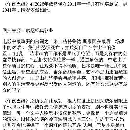
《午夜巴黎》在2026年依然像在2011年一样具有现实意义。到
2041年，情况依然如此。
图片来源：索尼经典影业
电影中最重要的台词之一来自格特鲁德·斯泰因在最后一场戏
中的对话：“我们都恐惧死亡，并质疑自己在宇宙中的位
置，”她说。“艺术家的工作不是屈服于绝望，而是为存在的空
虚寻找解药。”伍迪·艾伦像往常一样，通过角色的口中道出了
整个项目的核心，让观众不得不倾听。艺术是唯一能让我们相
信生活并非空虚的东西。吉尔必须学会，艺术不是由逃避绝望
的人创造的，而是由那些学会与绝望共存、并利用那种痛苦让
别人的生活变得更容易忍受的人创造的。还有什么比这更有意
义的吗？
《午夜巴黎》之所以如此成功，很大程度上是因为威尔逊献上
了他职业生涯中或许最具情感透明度的表演。剧本也确实非常
幽默。每一个文学人物都不仅仅是客串，更像是一个通灵幽灵
的演员。斯托尔饰演的冷面海明威入木三分。艾德里安·布洛
迪则浮夸地演绎了一个疯狂的萨尔瓦多·达利。巴黎本身是电