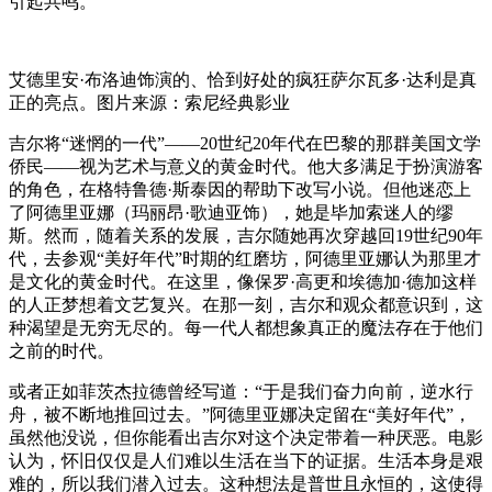
引起共鸣。
艾德里安·布洛迪饰演的、恰到好处的疯狂萨尔瓦多·达利是真
正的亮点。图片来源：索尼经典影业
吉尔将“迷惘的一代”——20世纪20年代在巴黎的那群美国文学
侨民——视为艺术与意义的黄金时代。他大多满足于扮演游客
的角色，在格特鲁德·斯泰因的帮助下改写小说。但他迷恋上
了阿德里亚娜（玛丽昂·歌迪亚饰），她是毕加索迷人的缪
斯。然而，随着关系的发展，吉尔随她再次穿越回19世纪90年
代，去参观“美好年代”时期的红磨坊，阿德里亚娜认为那里才
是文化的黄金时代。在这里，像保罗·高更和埃德加·德加这样
的人正梦想着文艺复兴。在那一刻，吉尔和观众都意识到，这
种渴望是无穷无尽的。每一代人都想象真正的魔法存在于他们
之前的时代。
或者正如菲茨杰拉德曾经写道：“于是我们奋力向前，逆水行
舟，被不断地推回过去。”阿德里亚娜决定留在“美好年代”，
虽然他没说，但你能看出吉尔对这个决定带着一种厌恶。电影
认为，怀旧仅仅是人们难以生活在当下的证据。生活本身是艰
难的，所以我们潜入过去。这种想法是普世且永恒的，这使得