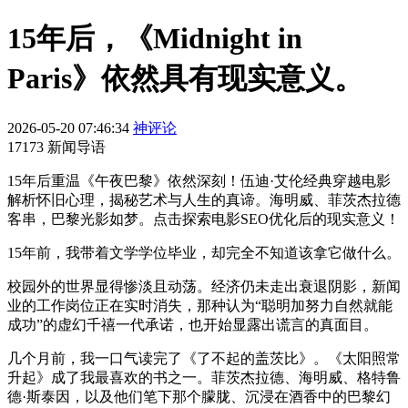
15年后，《Midnight in
Paris》依然具有现实意义。
2026-05-20 07:46:34
神评论
17173 新闻导语
15年后重温《午夜巴黎》依然深刻！伍迪·艾伦经典穿越电影
解析怀旧心理，揭秘艺术与人生的真谛。海明威、菲茨杰拉德
客串，巴黎光影如梦。点击探索电影SEO优化后的现实意义！
15年前，我带着文学学位毕业，却完全不知道该拿它做什么。
校园外的世界显得惨淡且动荡。经济仍未走出衰退阴影，新闻
业的工作岗位正在实时消失，那种认为“聪明加努力自然就能
成功”的虚幻千禧一代承诺，也开始显露出谎言的真面目。
几个月前，我一口气读完了《了不起的盖茨比》。《太阳照常
升起》成了我最喜欢的书之一。菲茨杰拉德、海明威、格特鲁
德·斯泰因，以及他们笔下那个朦胧、沉浸在酒香中的巴黎幻