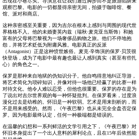
出现在小巷尽头。导演意在让我们通过脚步而不是旅游陷阱来
观察巴黎。电影的一切都显得亲密无间，拍摄于咖啡馆、餐
馆、派对和商店。
这种亲密感至关重要，因为吉尔在根本上感到与周围的现代世
界格格不入。他的未婚妻英内兹（瑞秋·麦克亚当斯饰）和她
富有的父母将巴黎视为一场奢侈品购物之旅。他们不停地抱
怨，并将艺术贬低为附庸风雅。电影真正的反派
（Antagonist）正是这种愤世嫉俗。麦克·辛饰演的保罗·贝茨很
快登场，成为了电影中最有趣也最让人感到真实（甚至有些扎
心）的角色之一。
保罗是那种来自地狱的伪知识分子。他自鸣得意地纠正导游，
将艺术简化为琐碎知识，并像对待一场他已经赢了的比赛一样
对待文化。他令人难以忍受，但他也很重要。保罗的存在是为
了说出对吉尔世界观的每一种怀疑批判。在保罗看来，过度浪
漫化过去是幼稚的。怀旧是一种软弱。艺术是用来剖析的，而
不是用来感受的。然而，《午夜巴黎》也从未完全全盘否定保
罗。因为电影最终认定，任何一种极端都是错误的。
在温馨的幻想和一系列鲜活的文学引用之下，《午夜巴黎》对
怀旧本身提出了一个出人意料的犀利论点，且在15年后依然能