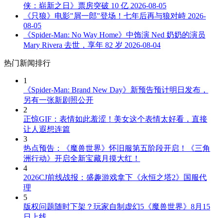
侠：崭新之日》票房突破 10 亿
2026-08-05
《只狼》电影"屑一郎"登场！七年后再与狼对峙
2026-
08-05
《Spider-Man: No Way Home》中饰演 Ned 奶奶的演员
Mary Rivera 去世，享年 82 岁
2026-08-04
热门新闻排行
1
《Spider-Man: Brand New Day》新预告预计明日发布，
另有一张新剧照公开
2
正惊GIF：表情如此羞涩！美女这个表情太好看，直接
让人遐想连篇
3
热点预告：《魔兽世界》怀旧服第五阶段开启！《三角
洲行动》开启全新宝藏月摸大红！
4
2026CJ前线战报：盛趣游戏拿下《永恒之塔2》国服代
理
5
版权问题随时下架？玩家自制虚幻5《魔兽世界》8月15
日上线