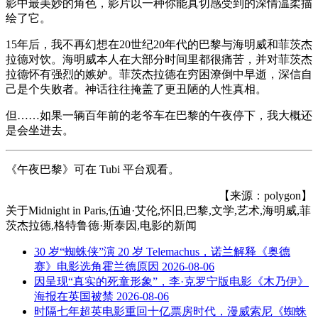
影中最美妙的角色，影片以一种你能真切感受到的深情温柔描
绘了它。
15年后，我不再幻想在20世纪20年代的巴黎与海明威和菲茨杰
拉德对饮。海明威本人在大部分时间里都很痛苦，并对菲茨杰
拉德怀有强烈的嫉妒。菲茨杰拉德在穷困潦倒中早逝，深信自
己是个失败者。神话往往掩盖了更丑陋的人性真相。
但……如果一辆百年前的老爷车在巴黎的午夜停下，我大概还
是会坐进去。
《午夜巴黎》可在 Tubi 平台观看。
【来源：polygon】
关于
Midnight in Paris,伍迪·艾伦,怀旧,巴黎,文学,艺术,海明威,菲
茨杰拉德,格特鲁德·斯泰因,电影
的新闻
30 岁“蜘蛛侠”演 20 岁 Telemachus，诺兰解释《奥德
赛》电影选角霍兰德原因
2026-08-06
因呈现“真实的死童形象”，李·克罗宁版电影《木乃伊》
海报在英国被禁
2026-08-06
时隔七年超英电影重回十亿票房时代，漫威索尼《蜘蛛