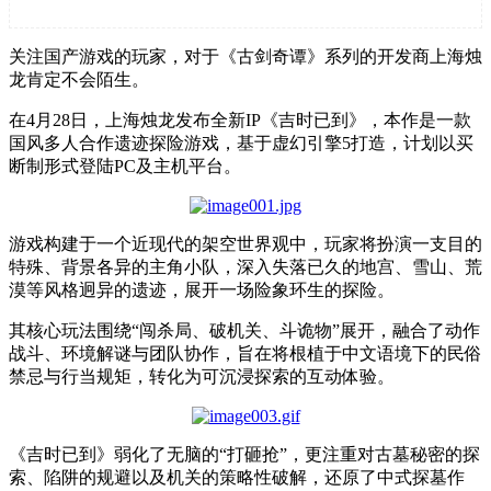
关注国产游戏的玩家，对于《古剑奇谭》系列的开发商上海烛
龙肯定不会陌生。
在
4
月
28
日，上海烛龙发布全新
IP
《吉时已到》，本作是一款
国风多人合作遗迹探险游戏，基于虚幻引擎
5
打造，计划以买
断制形式登陆
PC
及主机平台。
游戏构建于一个近现代的架空世界观中，玩家将扮演一支目的
特殊、背景各异的主角小队，深入失落已久的地宫、雪山、荒
漠等风格迥异的遗迹，展开一场险象环生的探险。
其核心玩法围绕
“
闯杀局、破机关、斗诡物
”
展开，融合了动作
战斗、环境解谜与团队协作，旨在将根植于中文语境下的民俗
禁忌与行当规矩，转化为可沉浸探索的互动体验。
《吉时已到》弱化了无脑的“打砸抢”，更注重对古墓秘密的探
索、陷阱的规避以及机关的策略性破解，还原了中式探墓作