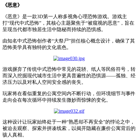
《恶意》
《恶意》是一款
3D
第一人称多视角心理恐怖游戏。游戏主
打“现代中式恐怖”，其核心主题聚焦于“被窥视的恶意”，旨在
呈现当代都市独居生活中隐秘而持续的恐惧感。
由知名中式恐怖创作者“大祭尸”担任核心概念设计，确保了其
恐怖美学具有独特的文化底色。
游戏摒弃了传统中式恐怖中常见的花轿、纸人等民俗符号，转
而深入挖掘现代城市生活中更具普遍性的恐惧源——孤独、经
济压力以及对私人空间安全感的丧失。
玩家将在看似重复的公寓空间内不断行动，但环境细节与事件
走向会在每次循环中持续发生微妙而惊悚的变化。
这种设计让玩家始终处于一种“熟悉却不再安全”的悖论之中，
被迫去观察、探索并拼凑线索，以揭开隐藏在廉价公寓背后的
骇人真相。