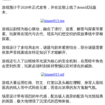
游戏预计于
2026
年正式发售，并在近期上线了
demo
试玩版
本。
游戏以剧情为核心驱动，融合了潜行、追逐、解密与探索等要
素。玩家将在现代与古代、现实与幻想交织的双故事线中穿梭
探索。
游戏设计了多结局走向，谜题与剧本紧密结合，部分谜题需要
依靠声音线索或在特定知识下才能解开。
游戏还引入了以蜡烛等光源为核心的安全机制，在黑暗中角色
会受到伤害，玩家必须时刻保持警惕以应对潜在的威胁。
游戏大量运用红烛、符文、灯笼以及头戴红缨帽、身背人面纸
面具的纸人等中式民俗元素，营造出浓厚的东方鬼魅气氛。
场景设计带有强烈的年代感，配合骇人诡异的配音与光怪陆离
的画面，极大地增强了沉浸式的恐怖体验。