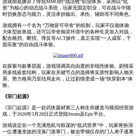
游戏彻底摒弃了传统
MMO
的
“
战法牧
”
职业体系，采用以
“
化
形
”
为核心的动态战斗系统，玩家无固定职业，可在战斗中随
时切换形态与能力，灵活承担输出、承伤、辅助等不同角色。
游戏拥有一个名为
“
万物皆可夺舍
”
的机制，玩家不仅能体验
大体型妖兽战，还可以夺舍御灵环境中的各种生灵加入对战，
配合格挡、断招、弹反等
ACT
操作，真正实现
“
一人成军，千
面应敌
”
的自由战斗体验。
在探索与叙事层面，游戏强调高自由度的非线性体验。剧情采
用多线嵌套结构，玩家在关键节点的选择将实质性影响人物关
系、势力格局乃至结局走向，让过剧情变成一场“快穿剧本”体
验。
《宗门起源》
《宗门起源》是一款武侠题材第三人称生存建造与模拟经营游
戏，于
2026
年
3
月
28
日正式登陆
Steam
及
Epic
平台。
游戏设定在一个充满危机与权谋的
“
低武世界
”
中，玩家将扮演
一位遭逢变故的没落门派掌门，被迫带领仅存的门人弟子逃离