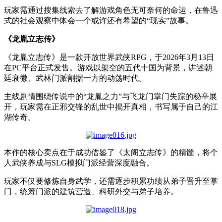
玩家需通过搜集线索去了解游戏角色无可奈何的命运，在鲁迅
式的社会观察中体会一个或许还有希望的
“
现实
”
故事。
《龙胤立志传》
《龙胤立志传》是一款开放世界武侠
RPG
，于
2026
年
3
月
13
日
在
PC
平台正式发售。游戏以架空的五代十国为背景，讲述朝
廷衰微、武林门派割据一方的动荡时代。
主线剧情围绕传说中的
“
龙胤之力
”
与飞龙门掌门失踪的秘辛展
开，玩家需在正邪交锋的乱世中揭开真相，书写属于自己的江
湖传奇。
本作的核心卖点在于成功借鉴了《太阁立志传》的精髓，将个
人武侠养成与
SLG
模拟门派经营深度融合。
玩家不仅要修炼自身武学，还需逐步积累功绩从弟子晋升至掌
门，统筹门派的建筑营造、科研外交与弟子培养。