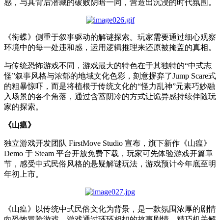
感，与其背后潜藏的破败阴暗一同，营造出沉浸的时代氛围。
《衔蝶》侧重于叙事驱动的解谜探索。玩家需要通过细心观察
环境中的每一处违和感，运用逻辑推理来还原被掩盖的真相。
与传统恐怖游戏不同，游戏最大的特色在于其独特的
“
中式志
怪
”
叙事风格与浓郁的地域文化色彩，刻意摒弃了
Jump Scare
式
的粗暴惊吓，而是将植根于传统文化的
“
怪力乱神
”
元素巧妙融
入场景的各个角落，通过含蓄阴冷的方式让诡异感持续伴随玩
家的探索。
《山瘟》
独立游戏开发团队
FirstMove Studio
宣布，旗下新作《山瘟》
Demo
于
Steam
平台开放免费下载，玩家可先体验游戏开篇章
节，感受中式民俗风格的悬疑解谜玩法，游戏预计今年底至明
年初上市。
《山瘟》以传统中式民俗文化为背景，是一款氛围浓厚的剧情
向恐怖冒险游戏。游戏通过环环相扣的故事剧情、精巧机关解