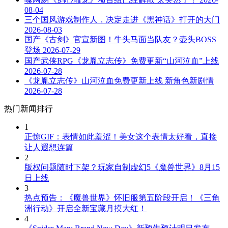
08-04
三个国风游戏制作人，决定走进《黑神话》打开的大门
2026-08-03
国产《古剑》官宣新图！牛头马面当队友？壶头BOSS
登场
2026-07-29
国产武侠RPG《龙胤立志传》免费更新“山河泣血”上线
2026-07-28
《龙胤立志传》山河泣血免费更新上线 新角色新剧情
2026-07-28
热门新闻排行
1
正惊GIF：表情如此羞涩！美女这个表情太好看，直接
让人遐想连篇
2
版权问题随时下架？玩家自制虚幻5《魔兽世界》8月15
日上线
3
热点预告：《魔兽世界》怀旧服第五阶段开启！《三角
洲行动》开启全新宝藏月摸大红！
4