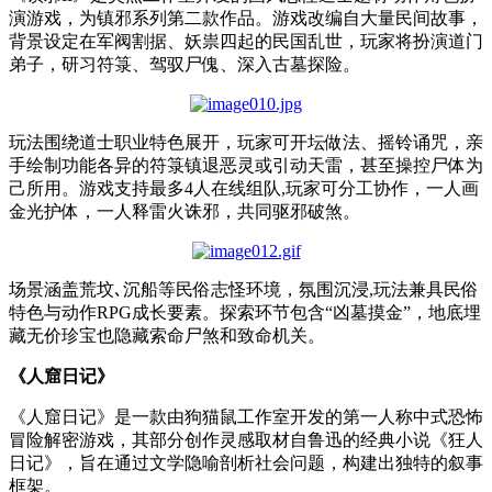
演游戏，为镇邪系列第二款作品。游戏改编自大量民间故事，
背景设定在军阀割据
、妖祟四起的民国乱世
，玩家将扮演道门
弟子，研习符箓
、驾驭尸傀、深入古墓探险。
玩法围绕道士职业特色展开，玩家可开坛做法
、摇铃诵咒
，亲
手绘制功能各异的符箓镇退恶灵或引动天雷，甚至操控尸体为
己所用。游戏支持最多
4
人在线组队
,
玩家可分工协作，一人画
金光护体，一人释雷火诛邪，共同驱邪破煞。
场景涵盖荒坟
､沉船等民俗志怪环境
，氛围沉浸
,
玩法兼具民俗
特色与动作
RPG
成长要素。探索环节包含
“
凶墓摸金
”
，地底埋
藏无价珍宝也隐藏索命尸煞和致命机关。
《人窟日记》
《人窟日记》是一款由狗猫鼠工作室开发的第一人称中式恐怖
冒险解密游戏，其部分创作灵感取材自鲁迅的经典小说《狂人
日记》，旨在通过文学隐喻剖析社会问题，构建出独特的叙事
框架。