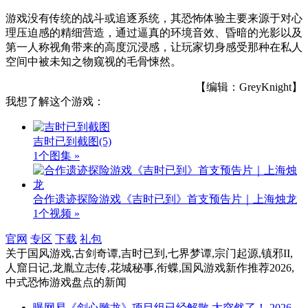
游戏没有传统的战斗或追逐系统，其恐怖体验主要来源于对心
理压迫感的精细营造，通过逼真的环境音效、昏暗的光影以及
第一人称视角带来的高度沉浸感，让玩家切身感受那种在私人
空间中被未知之物窥视的毛骨悚然。
【编辑：GreyKnight】
我想了解这个游戏：
吉时已到截图
(5)
1个图集 »
合作遗迹探险游戏《吉时已到》首支预告片｜上海烛龙
1个视频 »
官网
专区
下载
礼包
关于
国风游戏,古剑奇谭,吉时已到,七界梦谭,宗门起源,镇邪II,
人窟日记,龙胤立志传,花城秘事,衔蝶,国风游戏新作推荐2026,
中式恐怖游戏盘点
的新闻
曝网易《剑心雕龙》项目组已经解散 太突然了！
2026-