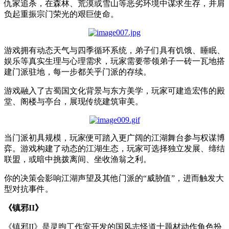
仇家追杀，在森林、荒漠或雪山等恶劣环境中谋求生存，并肩
负起重振宗门荣光的艰巨使命。
游戏拥有动态天气与四季循环系统，弟子们具有饥饿、睡眠、
娱乐等真实生理与心理需求，玩家需要带领弟子一砖一瓦地搭
建门派驻地，每一步都关乎门派的存续。
游戏融入了古蜀国文化背景与东方美学，玩家可建造宏伟的殿
堂、阁楼与亭台，展现传统建筑审美。
当门派初具规模，玩家便可踏入更广阔的江湖舞台参与权谋博
弈。游戏构建了动态的江湖生态，玩家可选择独立发展、缔结
联盟，或暗中挑拨离间、坐收渔翁之利。
你的决策会影响江湖声望及其他门派的
“
威胁值
”
，进而触发大
型对抗事件。
《镇邪
II
》
《镇邪
II
》是灵煦工作室开发的国风志怪道士题材动作角色扮