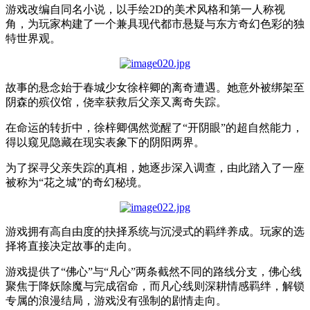
游戏改编自同名小说，以手绘
2D
的美术风格和第一人称视
角，为玩家构建了一个兼具现代都市悬疑与东方奇幻色彩的独
特世界观。
故事的悬念始于春城少女徐梓卿的离奇遭遇。她意外被绑架至
阴森的殡仪馆，侥幸获救后父亲又离奇失踪。
在命运的转折中，徐梓卿偶然觉醒了
“
开阴眼
”
的超自然能力，
得以窥见隐藏在现实表象下的阴阳两界。
为了探寻父亲失踪的真相，她逐步深入调查，由此踏入了一座
被称为
“
花之城
”
的奇幻秘境。
游戏拥有高自由度的抉择系统与沉浸式的羁绊养成。玩家的选
择将直接决定故事的走向。
游戏提供了
“
佛心
”
与
“
凡心
”
两条截然不同的路线分支，佛心线
聚焦于降妖除魔与完成宿命，而凡心线则深耕情感羁绊，解锁
专属的浪漫结局，游戏没有强制的剧情走向。