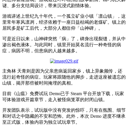
谜、多分支结局设计，带来沉浸式剧情体验。
游戏讲述上世纪九十年代，一个孤立矿业小镇「凛山镇」，这
里常年寒风凛冽，经济依赖于一座日益枯竭的老煤矿。镇上的
居民多是矿工后代，大部分人都信仰「山神碑」。
可是近日以来，山神碑突然「病」了，碑身出现裂缝，并从中
渗出褐色液体。与此同时，镇里开始莫名流行一种奇怪的病
症，病因不明，但患病的人越来越多。
主角林 天青则是因为父亲患病返回家乡，镇上异象频传，还
流行起奇怪的病症。玩家将跟随他的脚步，走进这座被遗忘的
山镇，揭开那些被时间掩埋的真相。
目前《山瘟》免费试玩
Demo
已于
Steam
平台开放下载，玩家
可体验游戏开篇章节，走入被怪病笼罩的封闭山镇。
开发团队表示，试玩版中没有突发的惊吓，只有在氛围、细节
和对话之中隐藏的不安和恐怖。此外，本次
Demo
进度不继承
至正式版，体验内容为独立试玩章节。