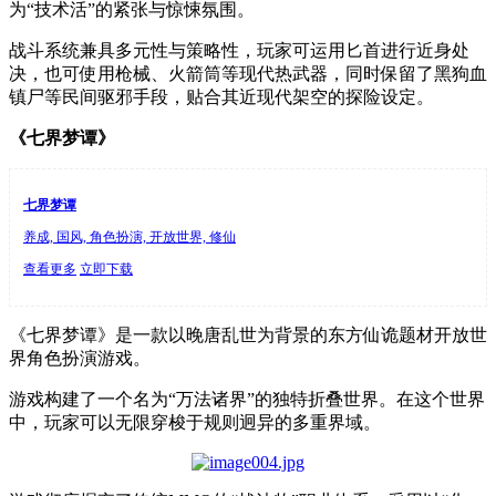
为“技术活”的紧张与惊悚氛围。
战斗系统兼具多元性与策略性，玩家可运用匕首进行近身处
决，也可使用枪械、火箭筒等现代热武器，同时保留了黑狗血
镇尸等民间驱邪手段，贴合其近现代架空的探险设定。
《七界梦谭》
七界梦谭
养成, 国风, 角色扮演, 开放世界, 修仙
查看更多
立即下载
《七界梦谭》是一款以晚唐乱世为背景的东方仙诡题材开放世
界角色扮演游戏。
游戏构建了一个名为“万法诸界”的独特折叠世界。在这个世界
中，玩家可以无限穿梭于规则迥异的多重界域。