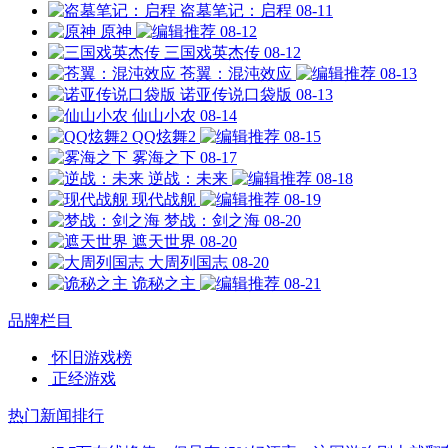
盗墓笔记：启程
08-11
原神
08-12
三国戏英杰传
08-12
苍翼：混沌效应
08-13
诺亚传说口袋版
08-13
仙山小农
08-14
QQ炫舞2
08-15
雾海之下
08-17
逆战：未来
08-18
现代战舰
08-19
梦战：剑之海
08-20
遮天世界
08-20
大周列国志
08-20
诡秘之主
08-21
品牌栏目
怀旧游戏榜
正经游戏
热门新闻排行