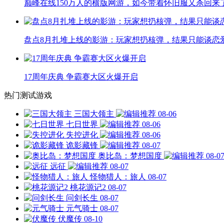
巅峰在线150万人的横版网游，如今带着怀旧服又杀回来
盘点8月扎堆上线的影游：玩家想扔核弹，结果只能谈恋
17周年庆典 争霸赛大区火爆开启
热门测试游戏
三国大领主
08-06
七日世界
08-06
失控进化
08-06
诡影藏锋
08-07
奥比岛：梦想国度
08-0
远征
08-07
怪物猎人：旅人
08-07
桃花源记2
08-07
问剑长生
08-07
元气骑士
08-07
伏魔传
08-10