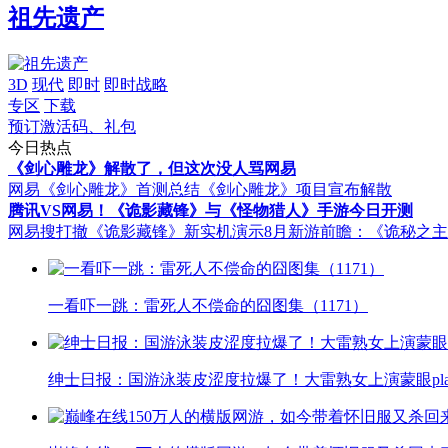
祖先遗产
3D
现代
即时
即时战略
专区
下载
预订激活码、礼包
今日热点
《剑心雕龙》解散了，但这次没人骂网易
网易《剑心雕龙》首测总结
《剑心雕龙》项目宣布解散
腾讯VS网易！《诡影藏锋》与《怪物猎人》手游今日开测
网易搜打撤《诡影藏锋》新实机演示
8月新游前瞻：《诡秘之
一看吓一跳：雷死人不偿命的囧图集（1171）
绅士日报：国游泳装皮涩度拉爆了！大雷熟女上演蒙眼pla