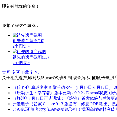
即刻铸就你的传奇！
我想了解这个游戏：
祖先遗产截图
(10)
2个图集 »
祖先的遗产截图
(11)
2个图集 »
官网
专区
下载
礼包
关于
祖先遗产,即时战略,macOS,班组制,战争,军队,征服,传奇,胜
《传奇4》卓越名家肖像活动公告（8月10日~8月17日）
2
《乐动求生：幸存者》版本更新 - 0.0.2 - Discord状态同
《烽沙》8月12日正式进城：《烽沙》首发体验与后续更
开源电子书管家 Calibre 9.13 版发布：修复 PDF 输出
比A4纸还薄 能对折出钢铁版纸飞机！我国高端钢材突破 