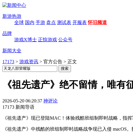
新游热游
全球
国内
手游
盘点
测试表
开服表
怀旧频道
品牌
游戏X博士
正惊游戏
公众号
新闻大全
17173
>
游戏资讯
>
官方公告
>
正文
《祖先遗产》绝不留情，唯有征
2026-05-20 06:20:37
神评论
17173 新闻导语
《祖先遗产》现已登陆MAC！体验残酷班组制即时战略，指
《祖先遗产》中残酷的班组制即时战略战争现已入侵 macO