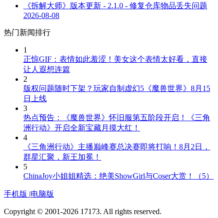
《拆解大师》版本更新 - 2.1.0 - 修复仓库物品丢失问题
2026-08-08
热门新闻排行
1
正惊GIF：表情如此羞涩！美女这个表情太好看，直接
让人遐想连篇
2
版权问题随时下架？玩家自制虚幻5《魔兽世界》8月15
日上线
3
热点预告：《魔兽世界》怀旧服第五阶段开启！《三角
洲行动》开启全新宝藏月摸大红！
4
《三角洲行动》主播巅峰赛总决赛即将打响！8月2日，
群星汇聚，新王加冕！
5
ChinaJoy小姐姐精选：绝美ShowGirl与Coser大赏！（5）
手机版
|
电脑版
Copyright © 2001-2026 17173. All rights reserved.