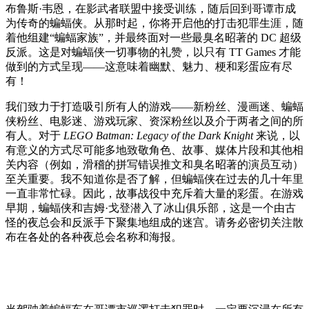
布鲁斯·韦恩，在影武者联盟中接受训练，随后回到哥谭市成
为传奇的蝙蝠侠。从那时起，你将开启他的打击犯罪生涯，随
着他组建“蝙蝠家族”，并最终面对一些最臭名昭著的 DC 超级
反派。这是对蝙蝠侠一切事物的礼赞，以只有 TT Games 才能
做到的方式呈现——这意味着幽默、魅力、梗和彩蛋应有尽
有！
我们致力于打造吸引所有人的游戏——新粉丝、漫画迷、蝙蝠
侠粉丝、电影迷、游戏玩家、资深粉丝以及介于两者之间的所
有人。对于
LEGO Batman: Legacy of the Dark Knight
来说，以
有意义的方式尽可能多地致敬角色、故事、媒体片段和其他相
关内容（例如，滑稽的拼写错误推文和臭名昭著的演员互动）
至关重要。我不知道你是否了解，但蝙蝠侠在过去的几十年里
一直非常忙碌。因此，故事战役中充斥着大量的彩蛋。在游戏
早期，蝙蝠侠和吉姆·戈登潜入了冰山俱乐部，这是一个由古
怪的夜总会和反派手下聚集地组成的迷宫。请务必密切关注散
布在各处的各种夜总会名称和海报。