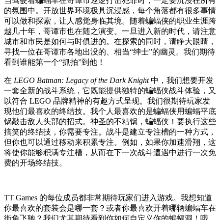
当驾驶着蝙蝠车在哥谭市巡逻打击犯罪时，一定要沉浸在所有
的氛围中。开放世界环境极具沉浸感，每个角落都有很多事情
可以做和探索，让人感觉身临其境。随着蝙蝠侠的职业生涯跨
越几十年，哥谭市也在随之演变。一旦进入新的时代，请注意
城市和市民是如何与时俱进的。在探索的同时，请睁大眼睛，
寻找一位在哥谭市各地出没的、相当“绅士”的幽灵。我们期待
看到谁能第一个“抓拍”到他！
在
LEGO Batman: Legacy of the Dark Knight
中，我们想要开发
一套全新的战斗系统，它既能提供独特的蝙蝠侠战斗体验，又
以符合 LEGO 品牌精神的有趣方式呈现。我们很期待玩家发
现他们最喜欢的终结技。我个人最喜欢的是蝙蝠侠用蝙蝠平底
锅敲击敌人头部的招式。神圣的不粘锅，蝙蝠侠！要执行这些
搞笑的终结技，你需要专注。战斗是建立专注槽的一种方式，
但你也可以通过移动来积累专注。例如，如果你加速滑翔，这
将使你能够积满专注槽，从而在下一次战斗遭遇中进行一次免
费的开场终结技。
TT Games 的每位成员都非常期待玩家们进入游戏。我想知道
你最喜欢的套装会是哪一套？或者你最喜欢开着哪辆蝙蝠车在
街角飞驰？我们尤其期待看到你如何自定义你的蝙蝠洞！哦，