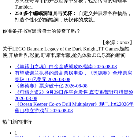
方式在哥谭市的开放世界中穿梭，包括传奇的蝙蝠车
Tumbler。
250 多个蝙蝠洞道具与奖杯：
自定义并展示各种物品，
打造个性化的蝙蝠洞，庆祝你的成就。
你准备好书写黑暗骑士的传奇了吗？
【来源：xbox】
关于
LEGO Batman: Legacy of the Dark Knight,TT Games,蝙蝠
侠,开放世界,彩蛋,哥谭市,豪华版,抢先体验,DC,乐高
的新闻
《羊蹄山之魂》白金全成就攻略指南
2026-08-08
有望成诺兰执导的最高票房电影，《奥德赛》全球票房
突破 10 亿美元
2026-08-08
《奥德赛》票房破十亿
2026-08-08
《狩猎之道2》9月29日多平台发售 真实系荒野狩猎冒险
2026-08-08
《Ocean Keeper Co-op Drill Multiplayer》现已上线2026年
釜山独立游戏节
2026-08-08
热门新闻排行
1