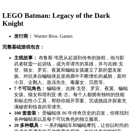
LEGO Batman: Legacy of the Dark
Knight
发行商：
Warner Bros. Games
完整基础游戏包含：
主线故事：
布鲁斯·韦恩从起源到传奇的旅程，他与影
武者联盟一起训练，成为哥谭市的英雄，并与吉姆·戈
登、猫女、罗宾、夜翼和蝙蝠女孩建立了新的盟友家
族。对抗来自蝙蝠侠反派画廊中不断增长的威胁，面对
小丑、企鹅人、急冻先生、毒藤女、贝恩等。
7 个可玩角色：
蝙蝠侠、吉姆·戈登、罗宾、夜翼、蝙蝠
女孩、猫女和塔利亚·奥·古。每个人都拥有独特的技能
和标志性小工具，帮助你揭开罪案、完成挑战并探索充
满秘密和惊喜的哥谭市。
100 套套装：
受蝙蝠侠 86 年传奇历史的启发，你将找到
各种蝙蝠装以及每个可玩角色的独立服装。
20 多种载具：
一系列蝙蝠车和蝙蝠摩托，让你以时尚的