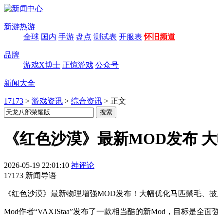
新游热游
全球
国内
手游
盘点
测试表
开服表
怀旧频道
品牌
游戏X博士
正惊游戏
公众号
新闻大全
17173
>
游戏资讯
>
综合资讯
>
正文
《红色沙漠》最新MOD发布 
2026-05-19 22:01:10
神评论
17173 新闻导语
《红色沙漠》最新物理增强MOD发布！大幅优化马匹鬃毛、
Mod作者“VAXIStaa”发布了一款相当酷的新Mod，目标