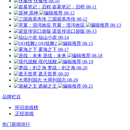
伏魔传
08-10
盗墓笔记：启程
08-11
原神
08-12
三国戏英杰传
08-12
苍翼：混沌效应
08-13
诺亚传说口袋版
08-13
仙山小农
08-14
QQ炫舞2
08-15
雾海之下
08-17
逆战：未来
08-18
现代战舰
08-19
梦战：剑之海
08-20
遮天世界
08-20
大周列国志
08-20
诡秘之主
08-21
品牌栏目
怀旧游戏榜
正经游戏
热门新闻排行