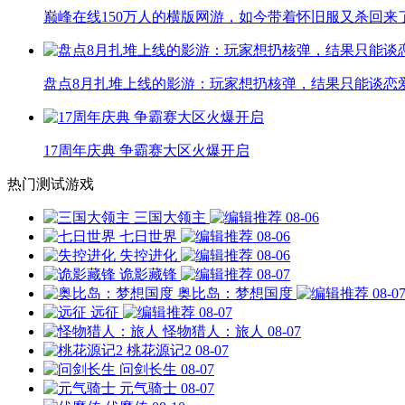
巅峰在线150万人的横版网游，如今带着怀旧服又杀回来
盘点8月扎堆上线的影游：玩家想扔核弹，结果只能谈恋
17周年庆典 争霸赛大区火爆开启
热门测试游戏
三国大领主
08-06
七日世界
08-06
失控进化
08-06
诡影藏锋
08-07
奥比岛：梦想国度
08-0
远征
08-07
怪物猎人：旅人
08-07
桃花源记2
08-07
问剑长生
08-07
元气骑士
08-07