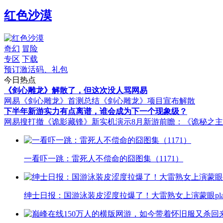
红色沙漠
奇幻
冒险
专区
下载
预订激活码、礼包
今日热点
《剑心雕龙》解散了，但这次没人骂网易
网易《剑心雕龙》首测总结
《剑心雕龙》项目宣布解散
下半年新游实力有点离谱，谁会成为下一个现象级？
网易搜打撤《诡影藏锋》新实机演示
8月新游前瞻：《诡秘之
一看吓一跳：雷死人不偿命的囧图集（1171）
绅士日报：国游泳装皮涩度拉爆了！大雷熟女上演蒙眼pla