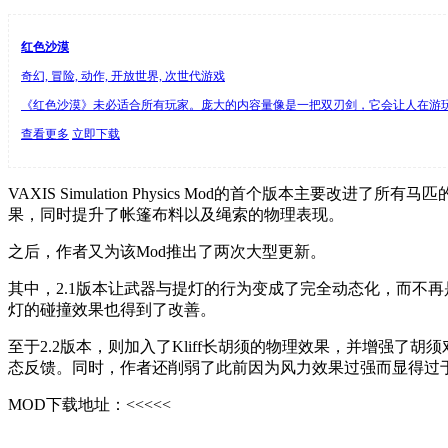
红色沙漠
奇幻, 冒险, 动作, 开放世界, 次世代游戏
《红色沙漠》未必适合所有玩家。庞大的内容量像是一把双刃剑，它会让人在游玩
查看更多
立即下载
VAXIS Simulation Physics Mod的首个版
果，同时提升了帐篷布料以及绳索的物理表现。
之后，作者又为该Mod推出了两次大型更新。
其中，2.1版本让武器与提灯的行为变成了完全动态化，而不
灯的碰撞效果也得到了改善。
至于2.2版本，则加入了Kliff长胡须的物理效果，并增强了胡
态反馈。同时，作者还削弱了此前因为风力效果过强而显得过于
MOD下载地址：<<<<<