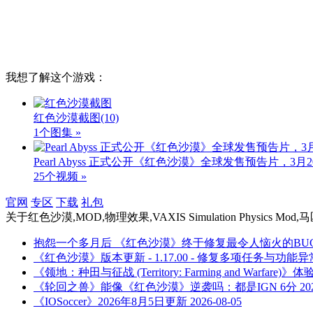
我想了解这个游戏：
红色沙漠截图
(10)
1个图集 »
Pearl Abyss 正式公开《红色沙漠》全球发售预告片，3
25个视频 »
官网
专区
下载
礼包
关于
红色沙漠,MOD,物理效果,VAXIS Simulation Physi
抱怨一个多月后 《红色沙漠》终于修复最令人恼火的BU
《红色沙漠》版本更新 - 1.17.00 - 修复多项任务与功能异
《领地：种田与征战 (Territory: Farming and War
《轮回之兽》能像《红色沙漠》逆袭吗：都是IGN 6分
20
《IOSoccer》2026年8月5日更新
2026-08-05