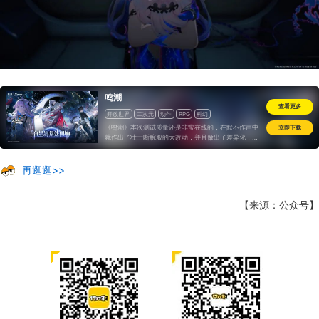
鸣潮
查看更多
开放世界
二次元
动作
RPG
科幻
《鸣潮》本次测试质量还是非常在线的，在默不作声中
立即下载
就作出了壮士断腕般的大改动，并且做出了差异化，整
个游戏系统也非常完整，已经不是未来可期，而是bug
稍微改改就可以直接公测的成熟样貌。只是希望游戏尽
快完成上线，毕竟这几年二游尤其开放世界的竞争渐趋
再逛逛>>
白热化，是每一季都有新风向的程度，即便是“好饭”也
会“怕晚”...
【来源：公众号】