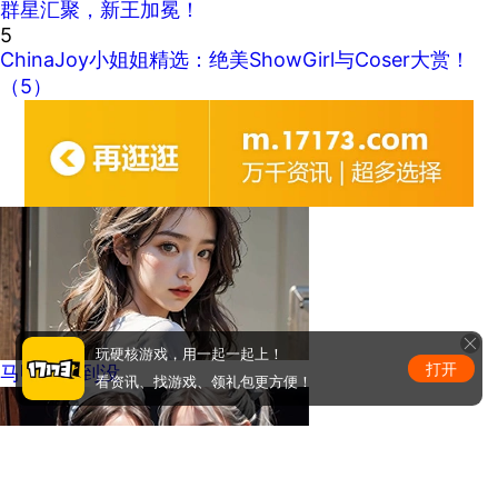
群星汇聚，新王加冕！
5
ChinaJoy小姐姐精选：绝美ShowGirl与Coser大赏！
（5）
玩硬核游戏，用一起一起上！
打开
马甲线看到没
看资讯、找游戏、领礼包更方便！