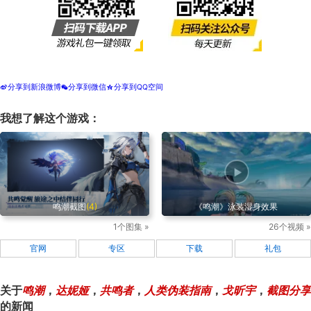
分享到新浪微博
分享到微信
分享到QQ空间
t
w
z
我想了解这个游戏：
鸣潮截图
(4)
《鸣潮》泳装湿身效果
1个图集 »
26个视频 »
官网
专区
下载
礼包
关于
鸣潮
，
达妮娅
，
共鸣者
，
人类伪装指南
，
戈昕宇
，
截图分享
的新闻