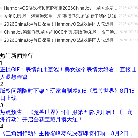
HarmonyOS游戏携顶流IP亮相2026ChinaJoy，展区热度持续高涨
2026-08-06
今年CJ现场，鸿蒙游戏用一座“赛博游乐场”刷新了我的认知
2026-08-04
2026ChinaJoy首日探展！HarmonyOS游戏展区人气爆棚
2026-08-04
ChinaJoy鸿蒙游戏展区超1000平“现实版”游乐场，热门游戏展台引爆期待
2026-07-31
2026ChinaJoy首日探展！HarmonyOS游戏展区人气爆棚
2026-07-31
热门新闻排行
1
正惊GIF：表情如此羞涩！美女这个表情太好看，直接让
人遐想连篇
2
版权问题随时下架？玩家自制虚幻5《魔兽世界》8月15
日上线
3
热点预告：《魔兽世界》怀旧服第五阶段开启！《三角
洲行动》开启全新宝藏月摸大红！
4
《三角洲行动》主播巅峰赛总决赛即将打响！8月2日，