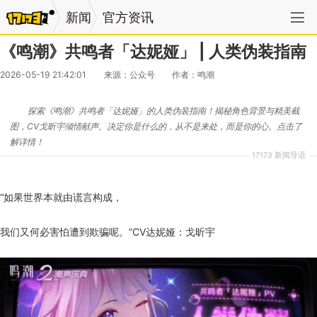
新闻
官方资讯
《鸣潮》共鸣者「达妮娅」 | 人类伪装指南
2026-05-19 21:42:01
来源：公众号
作者：鸣潮
探索《鸣潮》共鸣者「达妮娅」的人类伪装指南！揭秘角色背景与精美截
图，CV戈昕宇倾情献声。决定你是什么的，从不是来处，而是你的心。点击了
解详情！
17173 新闻导语
“如果世界本就由谎言构成，
我们又何必害怕遭到欺骗呢。”CV达妮娅：戈昕宇