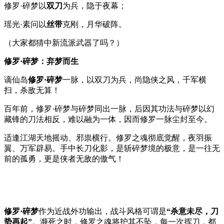
修罗·碎梦以
双刀
为兵，隐于夜幕；
瑶光·素问以
丝带
克刚，月华破阵。
（大家都猜中新流派武器了吗？）
修罗·碎梦：弃梦而生
谪仙岛
修罗·碎梦
一脉，以双刀为兵，尚隐侠之风，千军横
扫，杀敌无算！
百年前，修罗·碎梦与碎梦同出一脉，后因其功法与碎梦以幻
藏锋的刀法相反，难以融为一体，因而修罗一脉尘封至今。
适逢江湖天地摇动、邪祟横行。修罗之魂彻底觉醒，夜羽振
翼、万军辟易。手中长刀化影，是斩碎梦境的极意，是一往无
前的孤勇，更是侠者无敌的傲气！
修罗·碎梦
作为近战外功输出，战斗风格可谓是
“杀意未尽，刀
势再起”
。濒死之时，修罗之魂将护其不坠，每一次挥刀，都