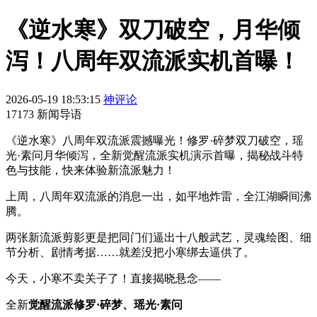
《逆水寒》双刀破空，月华倾
泻！八周年双流派实机首曝！
2026-05-19 18:53:15
神评论
17173 新闻导语
《逆水寒》八周年双流派震撼曝光！修罗·碎梦双刀破空，瑶
光·素问月华倾泻，全新觉醒流派实机演示首曝，揭秘战斗特
色与技能，快来体验新流派魅力！
上周，八周年双流派的消息一出，如平地炸雷，全江湖瞬间沸
腾。
两张新流派剪影更是把同门们逼出十八般武艺，灵魂绘图、细
节分析、剧情考据……就差没把小寒绑去逼供了。
今天，小寒不卖关子了！直接揭晓悬念——
全新
觉醒流派
修罗·碎梦、瑶光·素问