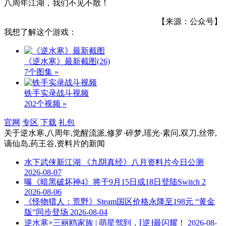
八周年江湖，我们不见不散！
【来源：公众号】
我想了解这个游戏：
《逆水寒》最新截图
(26)
7个图集 »
铁手实录战斗视频
202个视频 »
官网
专区
下载
礼包
关于
逆水寒,八周年,觉醒流派,修罗·碎梦,瑶光·素问,双刀,丝带,
谪仙岛,药王谷,资料片
的新闻
水下武侠新江湖 《九阴真经》八月资料片今日公测
2026-08-07
曝《暗黑破坏神4》将于9月15日或18日登陆Switch 2
2026-08-06
《怪物猎人：荒野》Steam国区价格永降至198元 “黄金
版”同步登场
2026-08-04
逆水寒×三丽鸥家族 | 萌星驾到，⌈逆⌋最闪耀！
2026-08-