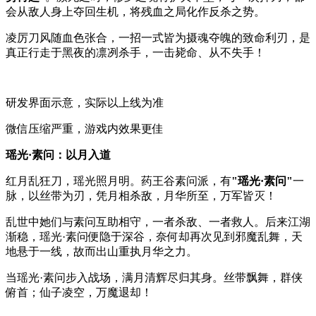
会从敌人身上夺回生机，将残血之局化作反杀之势。
凌厉刀风随血色张合，一招一式皆为摄魂夺魄的致命利刃，是
真正行走于黑夜的凛冽杀手，一击毙命、从不失手！
研发界面示意，实际以上线为准
微信压缩严重，游戏内效果更佳
瑶光·素问：以月入道
红月乱狂刀，瑶光照月明。药王谷素问派，有
"瑶光·素问"
一
脉，以丝带为刃，凭月相杀敌，月华所至，万军皆灭！
乱世中她们与素问互助相守，一者杀敌、一者救人。后来江湖
渐稳，瑶光·素问便隐于深谷，奈何却再次见到邪魔乱舞，天
地悬于一线，故而出山重执月华之力。
当瑶光·素问步入战场，满月清辉尽归其身。丝带飘舞，群侠
俯首；仙子凌空，万魔退却！