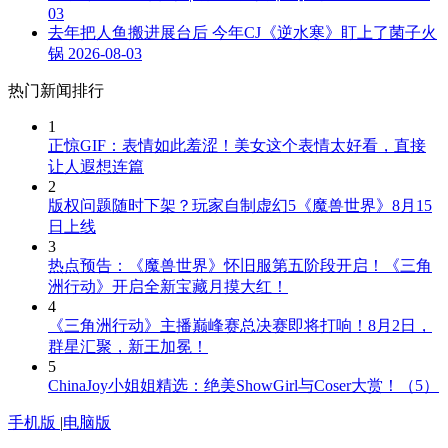
03
去年把人鱼搬进展台后 今年CJ《逆水寒》盯上了菌子火
锅
2026-08-03
热门新闻排行
1
正惊GIF：表情如此羞涩！美女这个表情太好看，直接
让人遐想连篇
2
版权问题随时下架？玩家自制虚幻5《魔兽世界》8月15
日上线
3
热点预告：《魔兽世界》怀旧服第五阶段开启！《三角
洲行动》开启全新宝藏月摸大红！
4
《三角洲行动》主播巅峰赛总决赛即将打响！8月2日，
群星汇聚，新王加冕！
5
ChinaJoy小姐姐精选：绝美ShowGirl与Coser大赏！（5）
手机版
|
电脑版