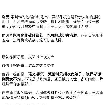
瑶光·素问
作为远程内功输出，其战斗核心是藏于头顶的那轮
明月，月相随战局盈亏流转，待月相圆满，瑶光之力臻于极
盛，她便乘月华凌空而起，于高天之上倾落满月之威！
而月华
既可化作破阵锋芒，也可织成护身清辉
。亦有灵兔相伴
左右，进可协攻破敌，退可护主成阵。
研发界面示意，实际以上线为准
微信压缩严重，游戏内效果更佳
值得一提的是，
瑶光·素问一派暂时只招收女弟子
，修罗·碎梦
则男女不拘
，不论是以月为道、还是以刀入世，皆可闯出一片
独属于你的精彩！
伴随新流派的曝光，八周年资料片也正徐徐拉开序幕，更多新
流派情报等精彩内容，敬请期待小寒后续爆料！