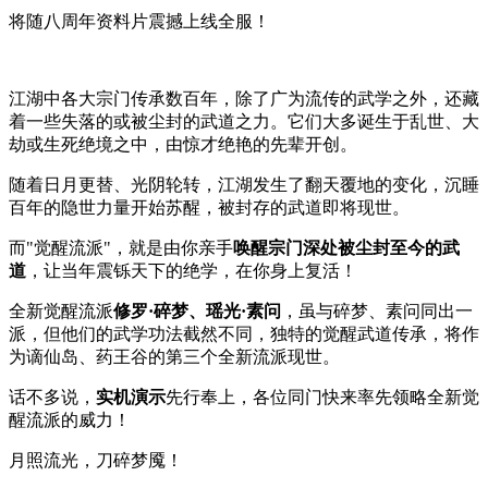
将随八周年资料片震撼上线全服！
江湖中各大宗门传承数百年，除了广为流传的武学之外，还藏
着一些失落的或被尘封的武道之力。它们大多诞生于乱世、大
劫或生死绝境之中，由惊才绝艳的先辈开创。
随着日月更替、光阴轮转，江湖发生了翻天覆地的变化，沉睡
百年的隐世力量开始苏醒，被封存的武道即将现世。
而"觉醒流派"，就是由你亲手
唤醒宗门深处被
尘封至今的武
道
，让当年震铄天下的绝学，在你身上复活！
全新觉醒流派
修罗·碎梦、瑶光·素问
，虽与碎梦、素问同出一
派，但他们的武学功法截然不同，独特的觉醒武道传承，将作
为谪仙岛、药王谷的第三个全新流派现世。
话不多说，
实机演示
先行奉上，各位同门快来率先领略全新觉
醒流派的威力！
月照流光，刀碎梦魇！