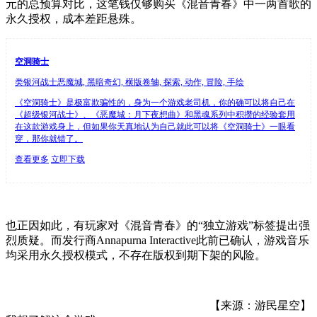
元的总预算对比，这笔钱仅够购买《混音青春》中一两首歌的
永久授权，成本差距悬殊。
空洞骑士
类银河战士恶魔城, 黑暗奇幻, 横版卷轴, 探索, 动作, 冒险, 手绘
《空洞骑士》是极富欺骗性的，身为一个游戏老司机，你的确可以将自己在
《超级银河战士》、《恶魔城：月下夜想曲》和黑魂系列中积攒的经验套用
在这款游戏身上，但如果你天真地认为自己就此可以将《空洞骑士》一眼看
穿，那你就错了。
查看更多
立即下载
也正因如此，有玩家对《混音青春》的“独立游戏”标签提出强
烈质疑。而发行商Annapurna Interactive此前已确认，游戏音乐
均采用永久授权模式，不存在版权到期下架的风险。
【来源：游民星空】