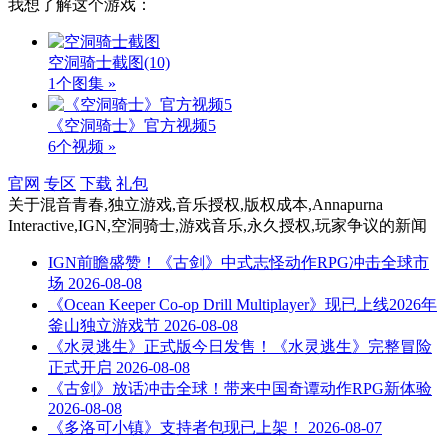
我想了解这个游戏：
空洞骑士截图
(10)
1个图集 »
《空洞骑士》官方视频5
6个视频 »
官网
专区
下载
礼包
关于
混音青春,独立游戏,音乐授权,版权成本,Annapurna
Interactive,IGN,空洞骑士,游戏音乐,永久授权,玩家争议
的新闻
IGN前瞻盛赞！《古剑》中式志怪动作RPG冲击全球市
场
2026-08-08
《Ocean Keeper Co-op Drill Multiplayer》现已上线2026年
釜山独立游戏节
2026-08-08
《水灵逃生》正式版今日发售！《水灵逃生》完整冒险
正式开启
2026-08-08
《古剑》放话冲击全球！带来中国奇谭动作RPG新体验
2026-08-08
《多洛可小镇》支持者包现已上架！
2026-08-07